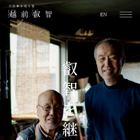
越前叡智
EN