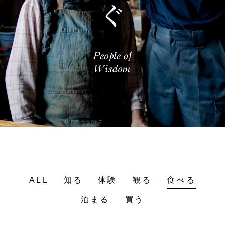
ALL
知る
体験
観る
食べる
泊まる
買う