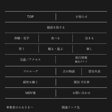
TOP
お知らせ
越前を旅する
体験・見学
食べる
泊まる
買う
観る・遊ぶ
催し
旅行情報
交通／アクセス
観光ガイド
プロローグ
古の物語
歴史年表
叡智を継ぐ
探訪 手仕事
MOVIE
お問い合わせ
事業者のみなさまへ
関連リンク先