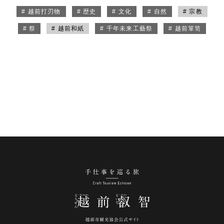
# 越前打刃物
# 歴史
# 文化
# 自然
# 宗教
# 祭
# 越前和紙
# 千年未来工藝祭
# 越前箪笥
手仕事を巡る旅 越