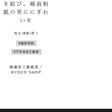
を結び、越前和
紙の里ににぎわ
いを
知る/体験/買う
#越前和紙
#千年未来工藝祭
栁瀨良三製紙所／
RYOZO SHOP