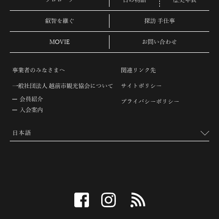
プロローグ
古の物語
歴史年表
叡智を継ぐ
探訪 手仕事
MOVIE
お問い合わせ
事業者のみなさまへ
関連リンク先
一般社団法人 越前市観光協会について
サイトポリシー
会員紹介
プライバシーポリシー
入会案内
facebook
instagram
RSS