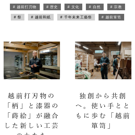
# 越前打刃物
# 歴史
# 文化
# 自然
# 宗教
# 祭
# 越前和紙
# 千年未来工藝祭
# 越前箪笥
越前打刃物の
独創から共創
「柄」と漆器の
へ。使い手とと
「蒔絵」が融合
もに歩む「越前
した新しい工芸
箪笥」