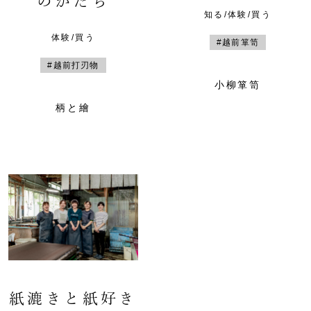
のかたち
知る/体験/買う
体験/買う
#越前箪笥
#越前打刃物
小柳箪笥
柄と繪
紙漉きと紙好き