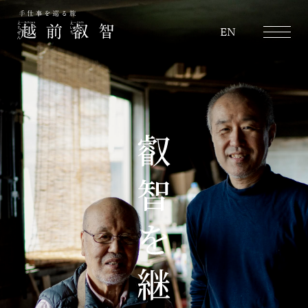
越前叡智
EN