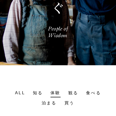
ALL
知る
体験
観る
食べる
泊まる
買う