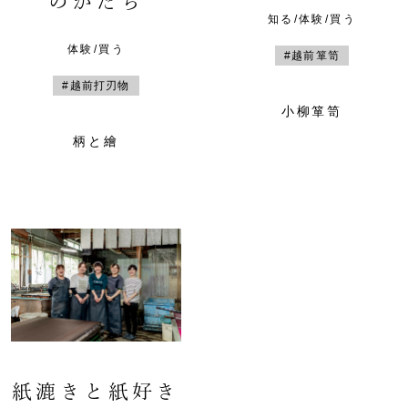
のかたち
知る/体験/買う
体験/買う
#越前箪笥
#越前打刃物
小柳箪笥
柄と繪
紙漉きと紙好き