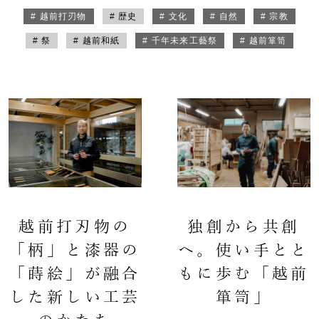
# 越前打刃物
# 歴史
# 文化
# 自然
# 宗教
# 祭
# 越前和紙
# 千年未来工藝祭
# 越前箪笥
越前打刃物の
独創から共創
「柄」と漆器の
へ。使い手とと
「蒔絵」が融合
もに歩む「越前
した新しい工芸
箪笥」