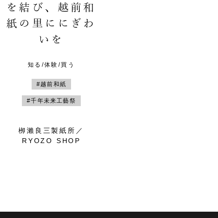
を結び、越前和
紙の里ににぎわ
いを
知る/体験/買う
#越前和紙
#千年未来工藝祭
栁瀨良三製紙所／
RYOZO SHOP