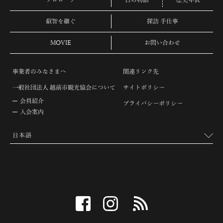
プロローグ
古の物語
歴史年表
叡智を継ぐ
探訪 手仕事
MOVIE
お問い合わせ
事業者のみなさまへ
関連リンク先
一般社団法人 越前市観光協会について
サイトポリシー
会員紹介
プライバシーポリシー
入会案内
facebook
instagram
RSS