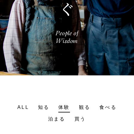
ALL
知る
体験
観る
食べる
泊まる
買う