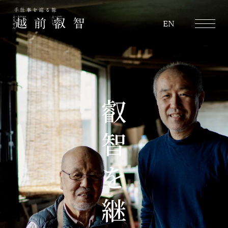
越前叡智
EN