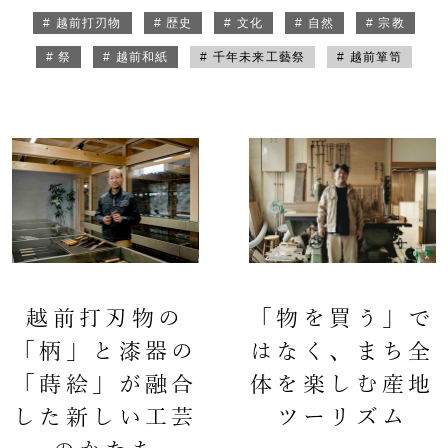
# 越前打刃物
# 歴史
# 文化
# 自然
# 宗教
# 祭
# 越前和紙
# 千年未来工藝祭
# 越前箪笥
越前打刃物の
「物を買う」で
「柄」と漆器の
はなく、まち全
「蒔絵」が融合
体を楽しむ産地
した新しい工芸
ツーリズム