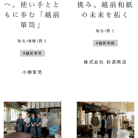
へ。使い手とと
挑み、越前和紙
もに歩む「越前
の未来を拓く
箪笥」
知る/買う
知る/体験/買う
#越前和紙
#越前箪笥
株式会社 杉原商店
小柳箪笥