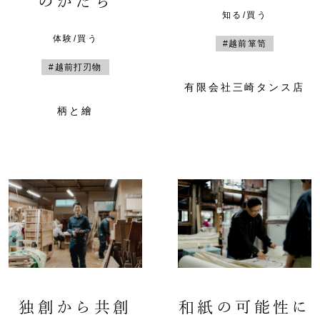
のかたち
知る/買う
体験/買う
#越前箪笥
#越前打刃物
有限会社三崎タンス店
柄と繪
独創から共創
和紙の可能性に