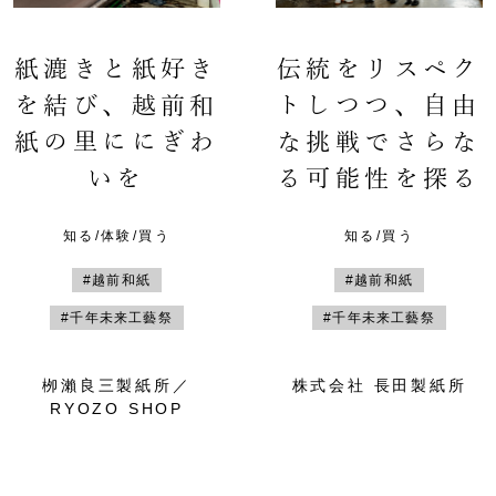
紙漉きと紙好き
伝統をリスペク
を結び、越前和
トしつつ、自由
紙の里ににぎわ
な挑戦でさらな
いを
る可能性を探る
知る/体験/買う
知る/買う
#越前和紙
#越前和紙
#千年未来工藝祭
#千年未来工藝祭
栁瀨良三製紙所／
株式会社 長田製紙所
RYOZO SHOP