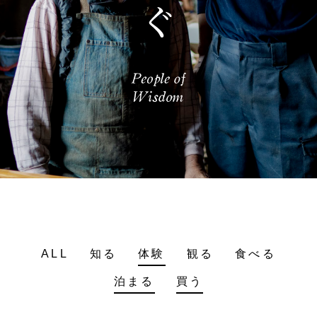
ALL
知る
体験
観る
食べる
泊まる
買う