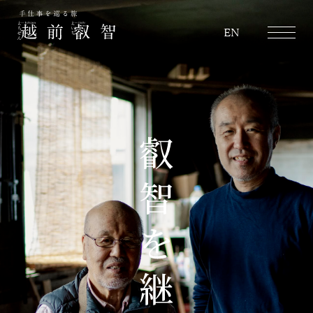
越前叡智
EN