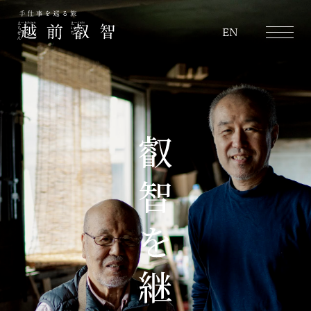
越前叡智
EN