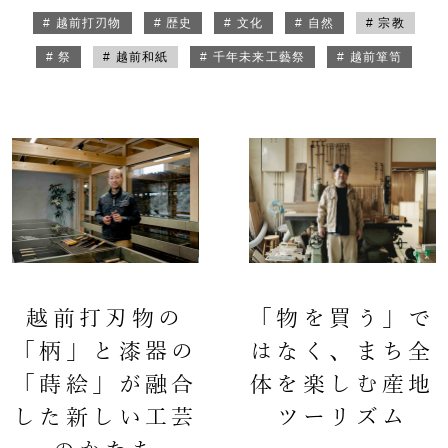
# 越前打刃物
# 歴史
# 文化
# 自然
# 宗教
# 祭
# 越前和紙
# 千年未来工藝祭
# 越前箪笥
越前打刃物の
「物を買う」で
「柄」と漆器の
はなく、まち全
「蒔絵」が融合
体を楽しむ産地
した新しい工芸
ツーリズム