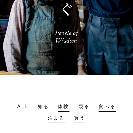
ALL
知る
体験
観る
食べる
泊まる
買う