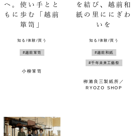
へ。使い手とと
を結び、越前和
もに歩む「越前
紙の里ににぎわ
箪笥」
いを
知る/体験/買う
知る/体験/買う
#越前箪笥
#越前和紙
#千年未来工藝祭
小柳箪笥
栁瀨良三製紙所／
RYOZO SHOP