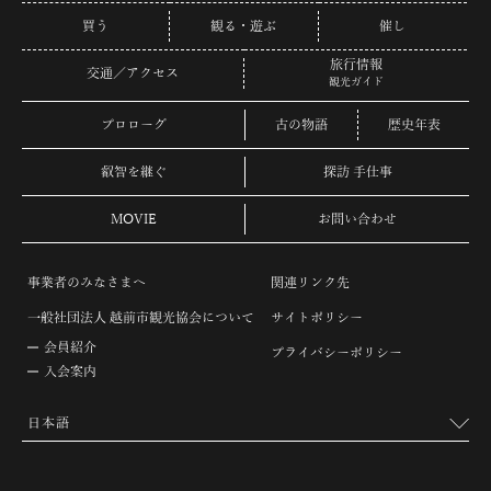
買う
観る・遊ぶ
催し
旅行情報
交通／アクセス
観光ガイド
プロローグ
古の物語
歴史年表
叡智を継ぐ
探訪 手仕事
MOVIE
お問い合わせ
事業者のみなさまへ
関連リンク先
一般社団法人 越前市観光協会について
サイトポリシー
会員紹介
プライバシーポリシー
入会案内