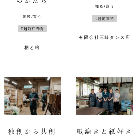
のかたち
知る/買う
体験/買う
#越前箪笥
#越前打刃物
有限会社三崎タンス店
柄と繪
独創から共創
紙漉きと紙好き