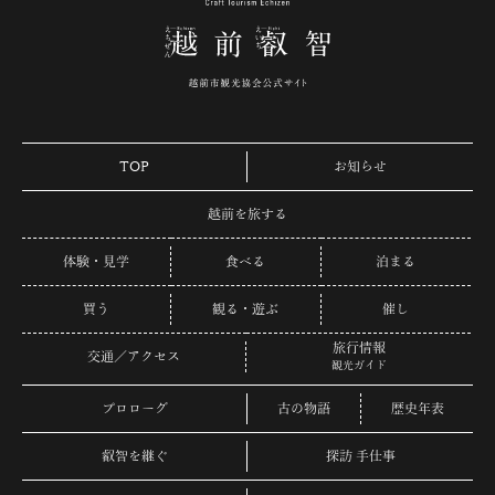
TOP
お知らせ
越前を旅する
体験・見学
食べる
泊まる
買う
観る・遊ぶ
催し
旅行情報
交通／アクセス
観光ガイド
プロローグ
古の物語
歴史年表
叡智を継ぐ
探訪 手仕事