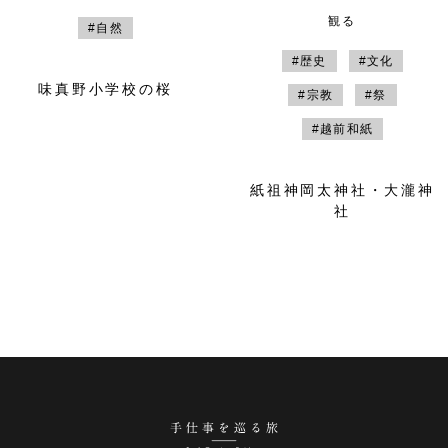
観る
#自然
#歴史
#文化
味真野小学校の桜
#宗教
#祭
#越前和紙
紙祖神岡太神社・大瀧神
社
手仕事を巡る旅 越