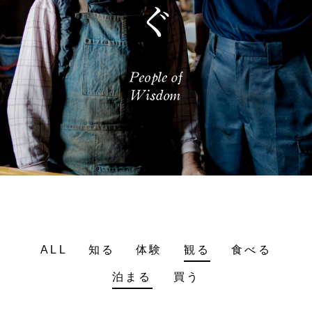
ALL
知る
体験
観る
食べる
泊まる
買う