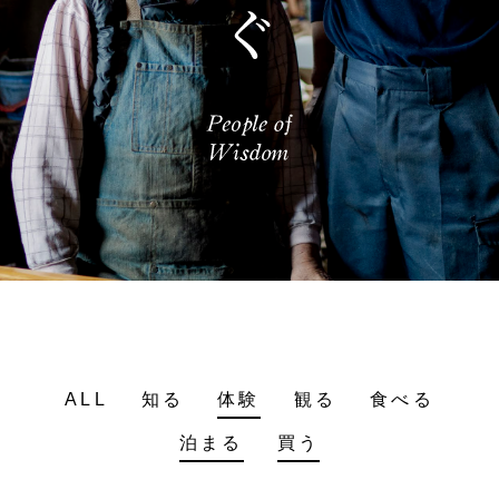
ALL
知る
体験
観る
食べる
泊まる
買う