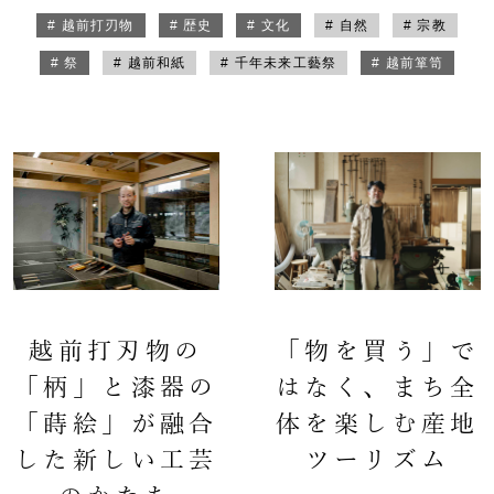
# 越前打刃物
# 歴史
# 文化
# 自然
# 宗教
# 祭
# 越前和紙
# 千年未来工藝祭
# 越前箪笥
越前打刃物の
「物を買う」で
「柄」と漆器の
はなく、まち全
「蒔絵」が融合
体を楽しむ産地
した新しい工芸
ツーリズム