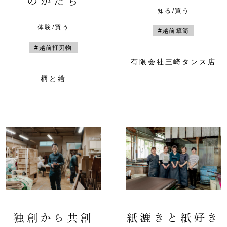
のかたち
知る/買う
体験/買う
#越前箪笥
#越前打刃物
有限会社三崎タンス店
柄と繪
独創から共創
紙漉きと紙好き