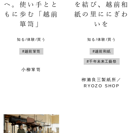
へ。使い手とと
を結び、越前和
もに歩む「越前
紙の里ににぎわ
箪笥」
いを
知る/体験/買う
知る/体験/買う
#越前箪笥
#越前和紙
#千年未来工藝祭
小柳箪笥
栁瀨良三製紙所／
RYOZO SHOP