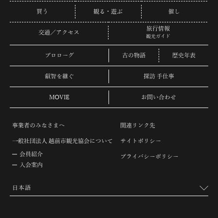
買う
観る・遊ぶ
催し
旅行情報
交通／アクセス
観光ガイド
プロローグ
古の物語
歴史年表
叡智を継ぐ
探訪 手仕事
MOVIE
お問い合わせ
事業者のみなさまへ
関連リンク先
一般社団法人 越前市観光協会について
サイトポリシー
会員紹介
プライバシーポリシー
入会案内