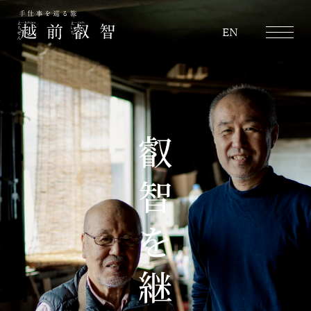
越前叡智
EN