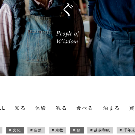
LL
知る
体験
観る
食べる
泊まる
# 文化
# 自然
# 宗教
# 祭
# 越前和紙
# 千年