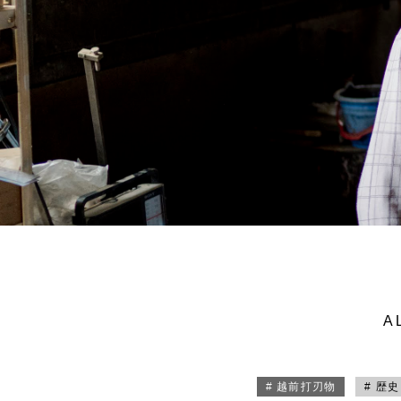
A
# 越前打刃物
# 歴史