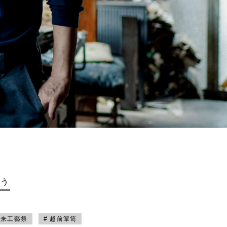
買う
未来工藝祭
# 越前箪笥