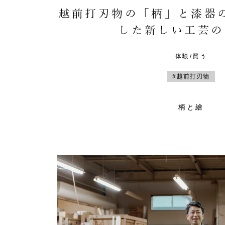
越前打刃物の「柄」と漆器
した新しい工芸の
体験/買う
#越前打刃物
柄と繪