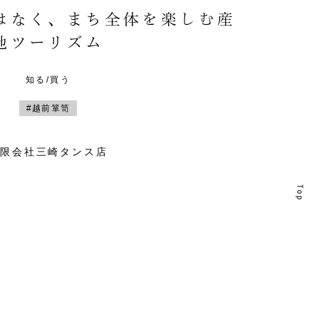
はなく、まち全体を楽しむ産
地ツーリズム
知る/買う
#越前箪笥
有限会社三崎タンス店
T
T