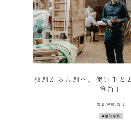
独創から共創へ。使い手と
箪笥」
知る/体験/買う
#越前箪笥