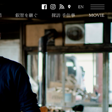
facebook
instagram
RSS
ア
EN
ク
語
叡智を継ぐ
探訪 手仕事
MOVIE
セ
ス