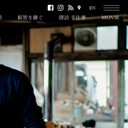
facebook
instagram
RSS
ア
EN
ク
語
叡智を継ぐ
探訪 手仕事
MOVIE
セ
ス