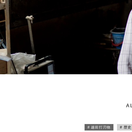
A
# 越前打刃物
# 歴史