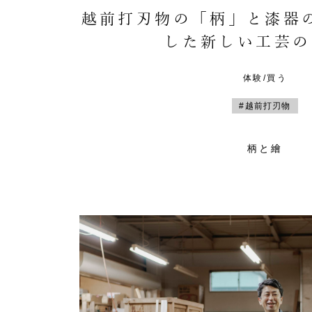
越前打刃物の「柄」と漆器
した新しい工芸の
体験/買う
#越前打刃物
柄と繪