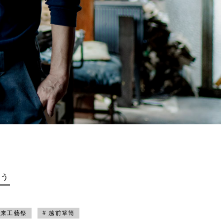
買う
未来工藝祭
# 越前箪笥