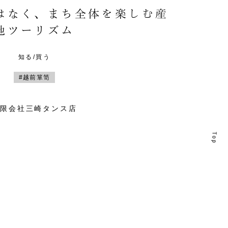
はなく、まち全体を楽しむ産
地ツーリズム
知る/買う
#越前箪笥
有限会社三崎タンス店
T
T