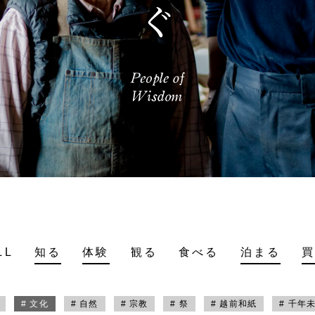
LL
知る
体験
観る
食べる
泊まる
# 文化
# 自然
# 宗教
# 祭
# 越前和紙
# 千年