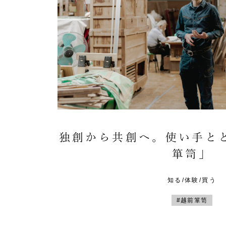
独創から共創へ。使い手と
箪笥」
知る/体験/買う
#越前箪笥