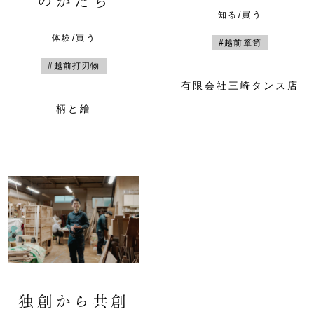
のかたち
知る/買う
体験/買う
#越前箪笥
#越前打刃物
有限会社三崎タンス店
柄と繪
独創から共創