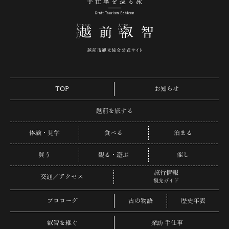
手仕事を巡る旅 越
TOP
お知らせ
越前を旅する
体験・見学
食べる
泊まる
買う
観る・遊ぶ
催し
旅行情報
交通／アクセス
観光ガイド
プロローグ
古の物語
歴史年表
叡智を継ぐ
探訪 手仕事