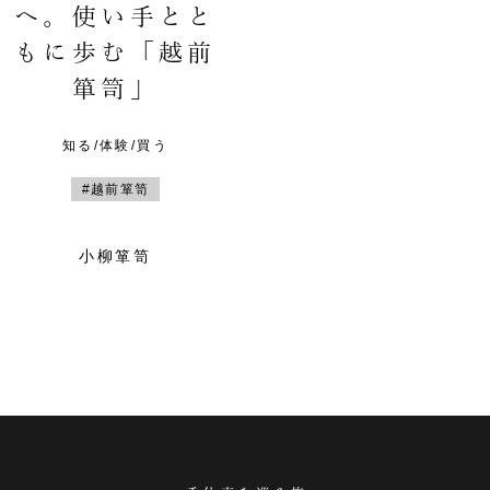
へ。使い手とと
もに歩む「越前
箪笥」
知る/体験/買う
#越前箪笥
小柳箪笥