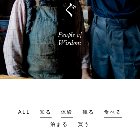
ALL
知る
体験
観る
食べる
泊まる
買う