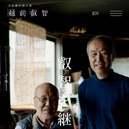
越前叡智
EN