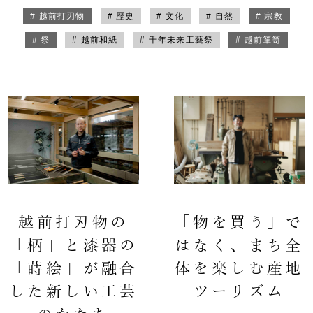
# 越前打刃物
# 歴史
# 文化
# 自然
# 宗教
# 祭
# 越前和紙
# 千年未来工藝祭
# 越前箪笥
越前打刃物の
「物を買う」で
「柄」と漆器の
はなく、まち全
「蒔絵」が融合
体を楽しむ産地
した新しい工芸
ツーリズム