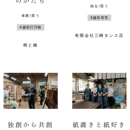
のかたち
知る/買う
体験/買う
#越前箪笥
#越前打刃物
有限会社三崎タンス店
柄と繪
独創から共創
紙漉きと紙好き