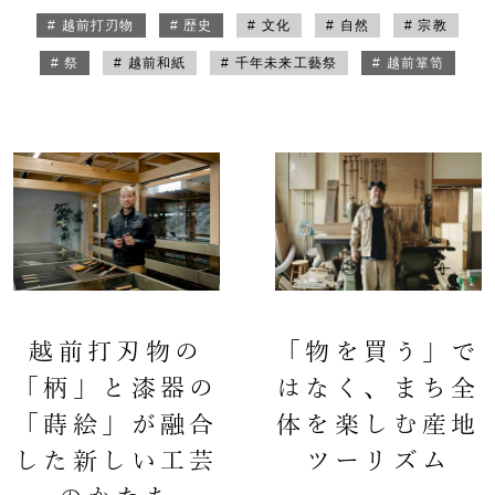
# 越前打刃物
# 歴史
# 文化
# 自然
# 宗教
# 祭
# 越前和紙
# 千年未来工藝祭
# 越前箪笥
越前打刃物の
「物を買う」で
「柄」と漆器の
はなく、まち全
「蒔絵」が融合
体を楽しむ産地
した新しい工芸
ツーリズム