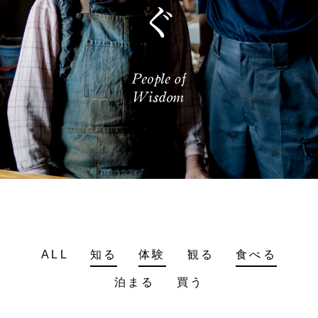
ALL
知る
体験
観る
食べる
泊まる
買う