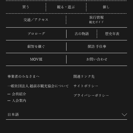
買う
観る・遊ぶ
催し
旅行情報
交通／アクセス
観光ガイド
プロローグ
古の物語
歴史年表
叡智を継ぐ
探訪 手仕事
MOVIE
お問い合わせ
事業者のみなさまへ
関連リンク先
一般社団法人 越前市観光協会について
サイトポリシー
会員紹介
プライバシーポリシー
入会案内