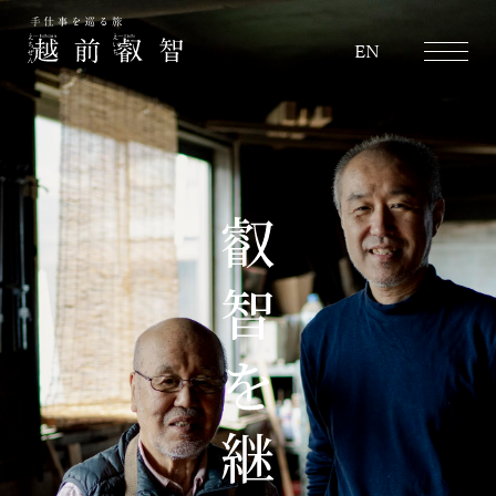
越前叡智
EN