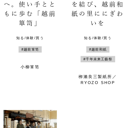
へ。使い手とと
を結び、越前和
もに歩む「越前
紙の里ににぎわ
箪笥」
いを
知る/体験/買う
知る/体験/買う
#越前箪笥
#越前和紙
#千年未来工藝祭
小柳箪笥
栁瀨良三製紙所／
RYOZO SHOP