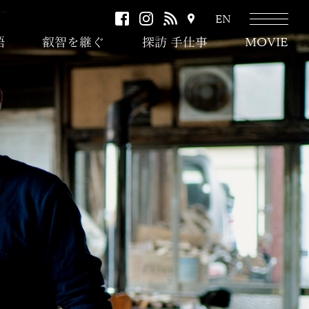
facebook
instagram
RSS
ア
EN
ク
語
叡智を継ぐ
探訪 手仕事
MOVIE
セ
ス