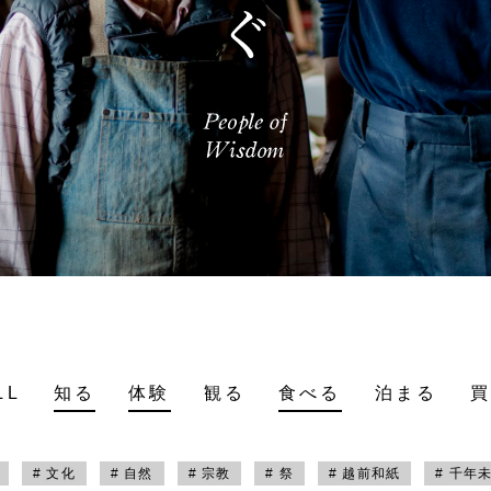
LL
知る
体験
観る
食べる
泊まる
# 文化
# 自然
# 宗教
# 祭
# 越前和紙
# 千年