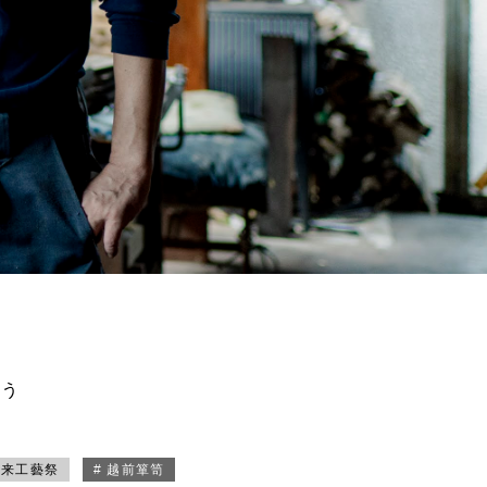
買う
未来工藝祭
# 越前箪笥