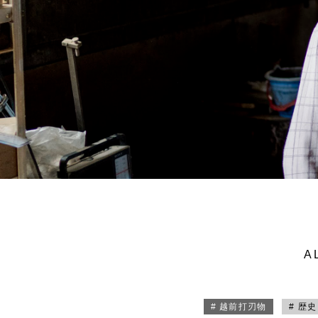
A
# 越前打刃物
# 歴史