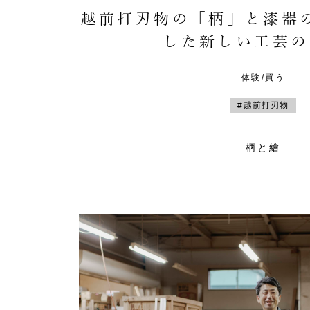
越前打刃物の「柄」と漆器
した新しい工芸の
体験/買う
#越前打刃物
柄と繪