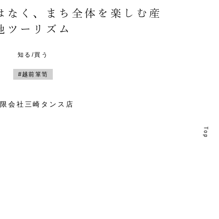
はなく、まち全体を楽しむ産
地ツーリズム
知る/買う
#越前箪笥
有限会社三崎タンス店
T
T