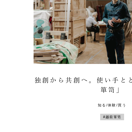
独創から共創へ。使い手と
箪笥」
知る/体験/買う
#越前箪笥