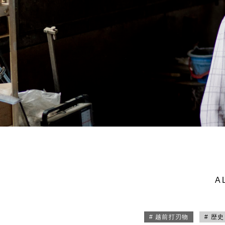
A
# 越前打刃物
# 歴史