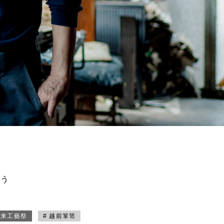
買う
未来工藝祭
# 越前箪笥