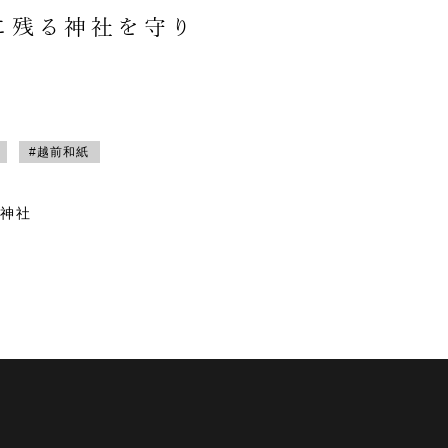
に残る神社を守り
#越前和紙
神社