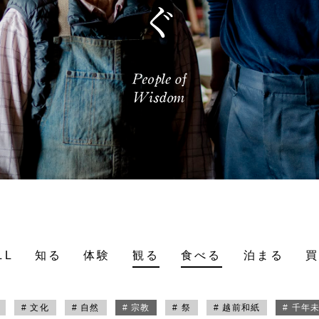
LL
知る
体験
観る
食べる
泊まる
# 文化
# 自然
# 宗教
# 祭
# 越前和紙
# 千年