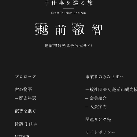
手仕事を巡る旅
プロローグ
事業者のみなさまへ
古の物語
一般社団法人 越前市観光
歴史年表
会員紹介
入会案内
叡智を継ぐ
関連リンク先
探訪 手仕事
サイトポリシー
MOVIE