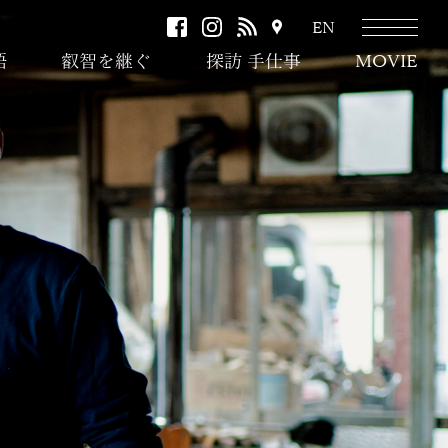
facebook
instagram
RSS
ア
EN
ク
語
叡智を継ぐ
探訪 手仕事
MOVIE
セ
ス