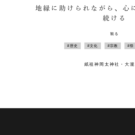
地縁に助けられながら、心
続ける
観る
#歴史
#文化
#宗教
#祭
紙祖神岡太神社・大瀧