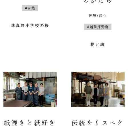
のかたち
#自然
体験/買う
味真野小学校の桜
#越前打刃物
柄と繪
紙漉きと紙好き
伝統をリスペク