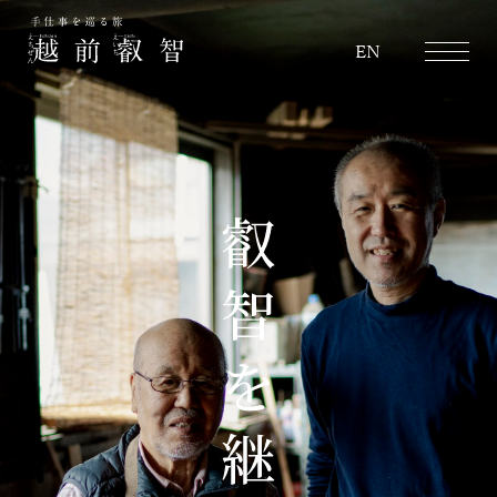
越前叡智
EN