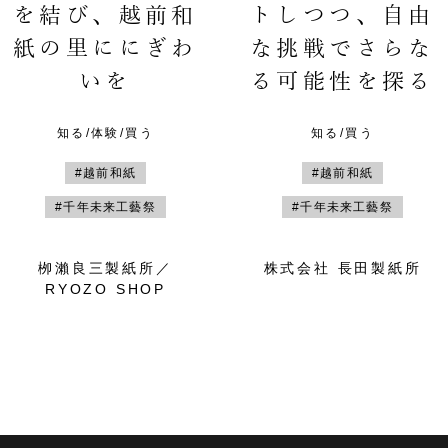
を結び、越前和
トしつつ、自由
紙の里ににぎわ
な挑戦でさらな
いを
る可能性を探る
知る/体験/買う
知る/買う
#越前和紙
#越前和紙
#千年未来工藝祭
#千年未来工藝祭
栁瀨良三製紙所／
株式会社 長田製紙所
RYOZO SHOP