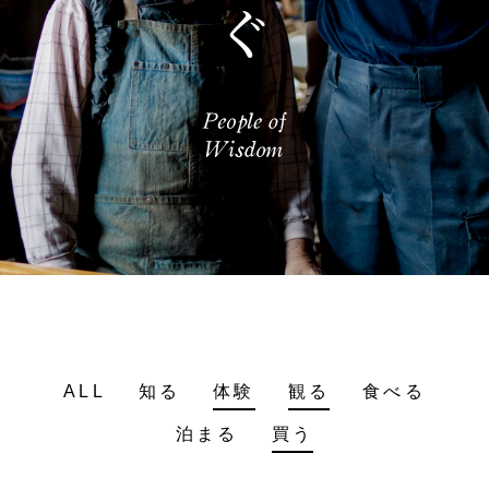
ALL
知る
体験
観る
食べる
泊まる
買う