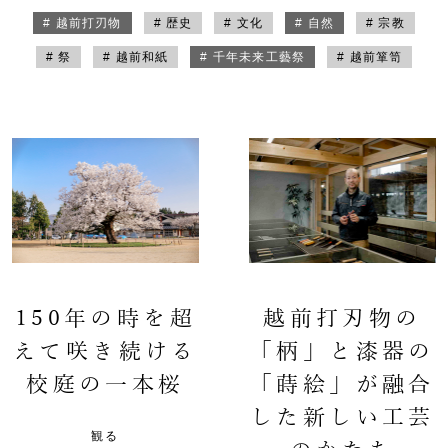
# 越前打刃物
# 歴史
# 文化
# 自然
# 宗教
# 祭
# 越前和紙
# 千年未来工藝祭
# 越前箪笥
150年の時を超
越前打刃物の
えて咲き続ける
「柄」と漆器の
校庭の一本桜
「蒔絵」が融合
した新しい工芸
観る