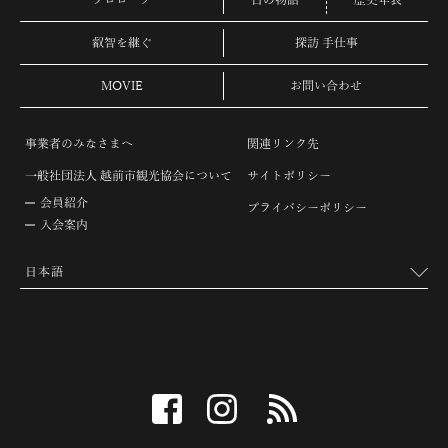
プロローグ
古の物語
歴史年表
叡智を継ぐ
探訪 手仕事
MOVIE
お問い合わせ
事業者のみなさまへ
関連リンク先
一般社団法人 越前市観光協会について
サイトポリシー
会員紹介
プライバシーポリシー
入会案内
facebook
instagram
RSS