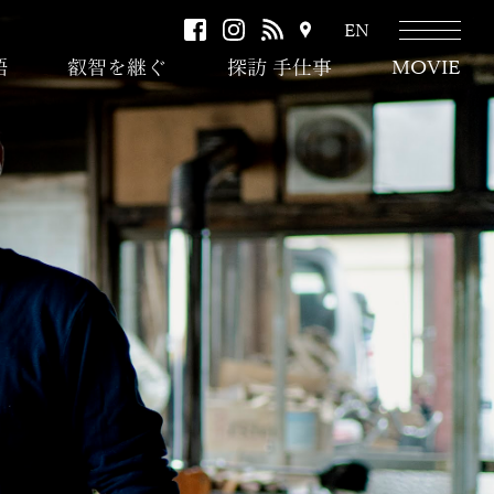
facebook
instagram
RSS
ア
EN
ク
語
叡智を継ぐ
探訪 手仕事
MOVIE
セ
ス