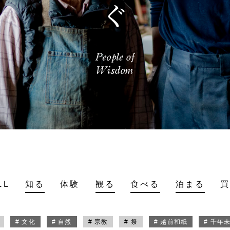
LL
知る
体験
観る
食べる
泊まる
# 文化
# 自然
# 宗教
# 祭
# 越前和紙
# 千年