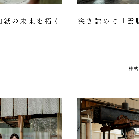
和紙の未来を拓く
突き詰めて「雲
店
株