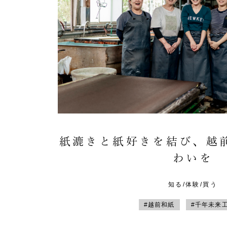
紙漉きと紙好きを結び、越
わいを
知る/体験/買う
#越前和紙
#千年未来