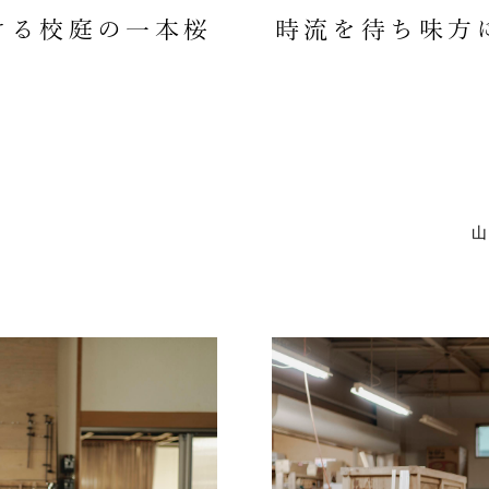
ける校庭の一本桜
時流を待ち味方