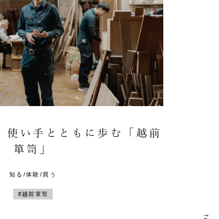
。使い手とともに歩む「越前
箪笥」
知る/体験/買う
#越前箪笥
T
T