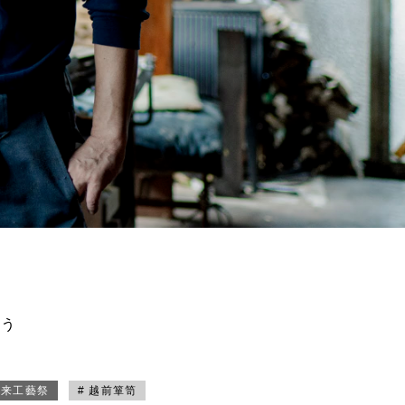
買う
未来工藝祭
# 越前箪笥