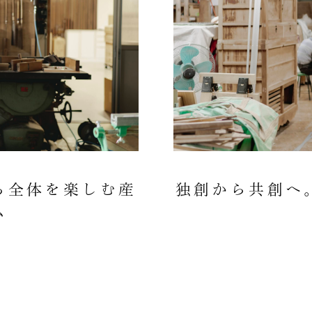
ち全体を楽しむ産
独創から共創へ
ム