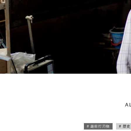
A
# 越前打刃物
# 歴史