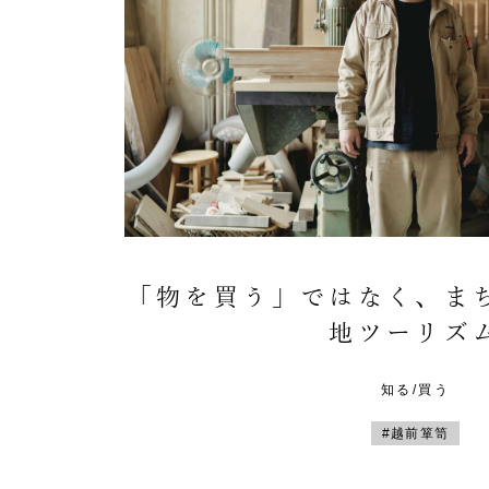
「物を買う」ではなく、ま
地ツーリズ
知る/買う
#越前箪笥