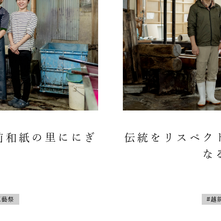
前和紙の里ににぎ
伝統をリスペク
な
工藝祭
#越