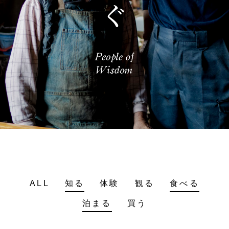
ALL
知る
体験
観る
食べる
泊まる
買う