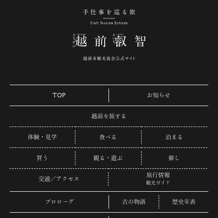
手仕事を巡る旅 越
TOP
お知らせ
越前を旅する
体験・見学
食べる
泊まる
買う
観る・遊ぶ
催し
旅行情報
交通／アクセス
観光ガイド
プロローグ
古の物語
歴史年表