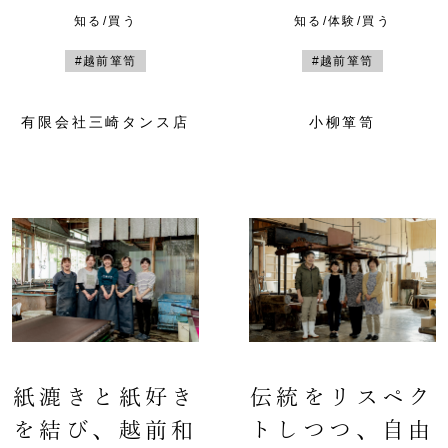
知る/買う
知る/体験/買う
#越前箪笥
#越前箪笥
有限会社三崎タンス店
小柳箪笥
紙漉きと紙好き
伝統をリスペク
を結び、越前和
トしつつ、自由