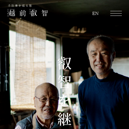
越前叡智
EN