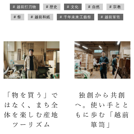
# 越前打刃物
# 歴史
# 文化
# 自然
# 宗教
# 祭
# 越前和紙
# 千年未来工藝祭
# 越前箪笥
「物を買う」で
独創から共創
はなく、まち全
へ。使い手とと
体を楽しむ産地
もに歩む「越前
ツーリズム
箪笥」