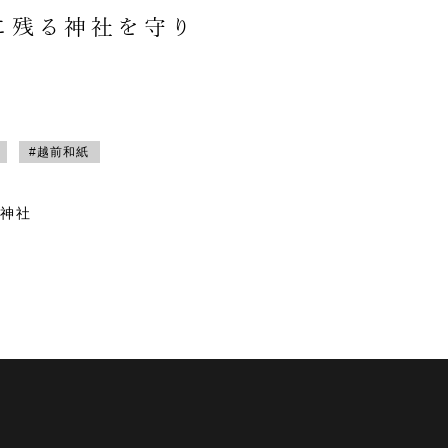
に残る神社を守り
#越前和紙
神社