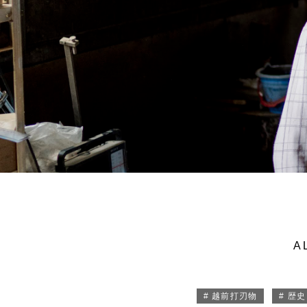
A
# 越前打刃物
# 歴史