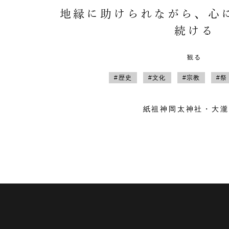
地縁に助けられながら、心
続ける
観る
#歴史
#文化
#宗教
#祭
紙祖神岡太神社・大瀧