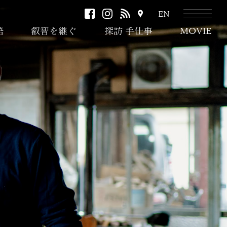
facebook
instagram
RSS
ア
EN
ク
語
叡智を継ぐ
探訪 手仕事
MOVIE
セ
ス