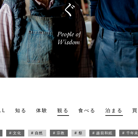
LL
知る
体験
観る
食べる
泊まる
# 文化
# 自然
# 宗教
# 祭
# 越前和紙
# 千年