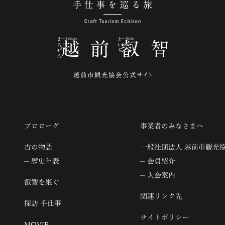
手仕事を巡る旅
プロローグ
事業者のみなさまへ
古の物語
一般社団法人 越前市観光
歴史年表
会員紹介
入会案内
叡智を継ぐ
関連リンク先
探訪 手仕事
サイトポリシー
MOVIE