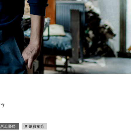
買う
未来工藝祭
# 越前箪笥