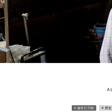
A
# 越前打刃物
# 歴史