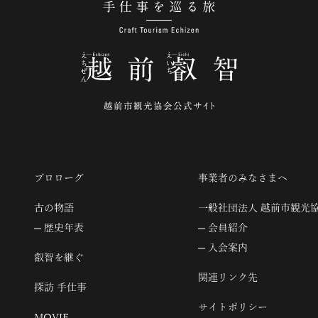
手仕事を巡る旅
プロローグ
事業者のみなさまへ
古の物語
一般社団法人 越前市観光
歴史年表
会員紹介
入会案内
叡智を継ぐ
関連リンク先
探訪 手仕事
サイトポリシー
MOVIE