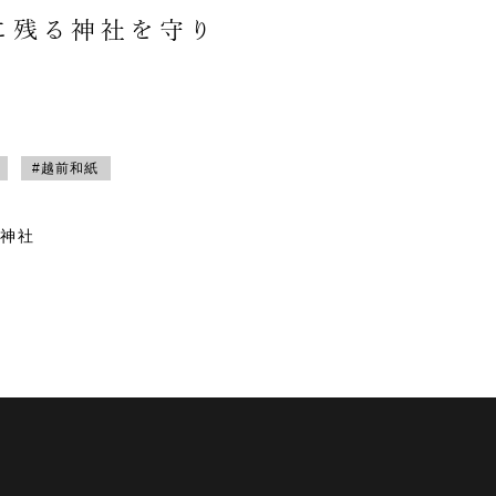
に残る神社を守り
#越前和紙
神社