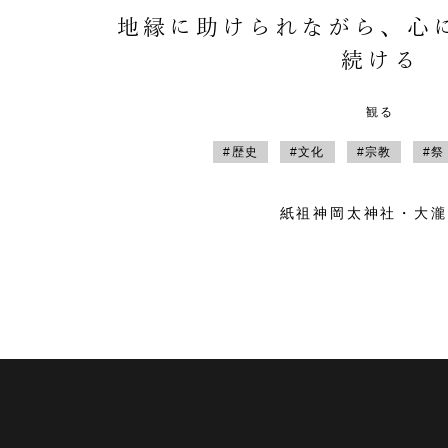
地縁に助けられながら、心
続ける
観る
#歴史
#文化
#宗教
#祭
紙祖神岡太神社・大瀧