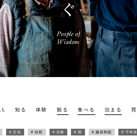
LL
知る
体験
観る
食べる
泊まる
# 文化
# 自然
# 宗教
# 祭
# 越前和紙
# 千年