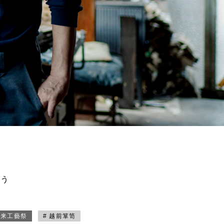
買う
未来工藝祭
# 越前箪笥