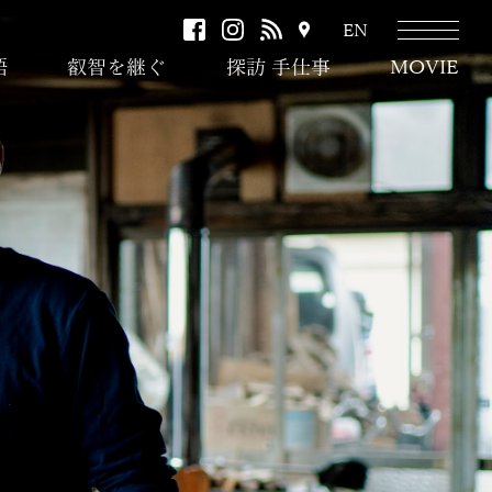
facebook
instagram
RSS
ア
EN
ク
語
叡智を継ぐ
探訪 手仕事
MOVIE
セ
ス