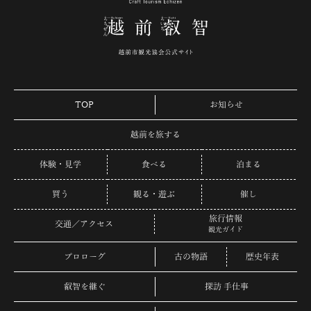
TOP
お知らせ
越前を旅する
体験・見学
食べる
泊まる
買う
観る・遊ぶ
催し
旅行情報
交通／アクセス
観光ガイド
プロローグ
古の物語
歴史年表
叡智を継ぐ
探訪 手仕事