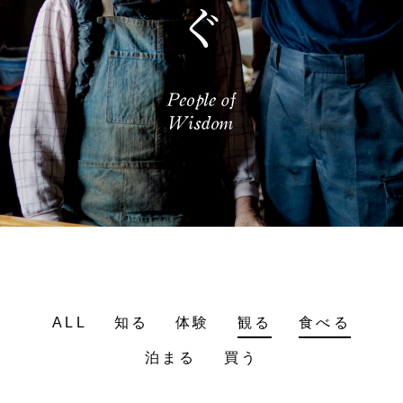
ALL
知る
体験
観る
食べる
泊まる
買う