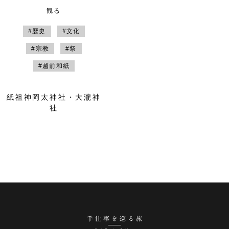
観る
#歴史
#文化
#宗教
#祭
#越前和紙
紙祖神岡太神社・大瀧神
社
手仕事を巡る旅 越