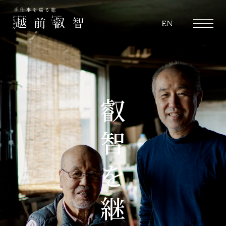
越前叡智
EN