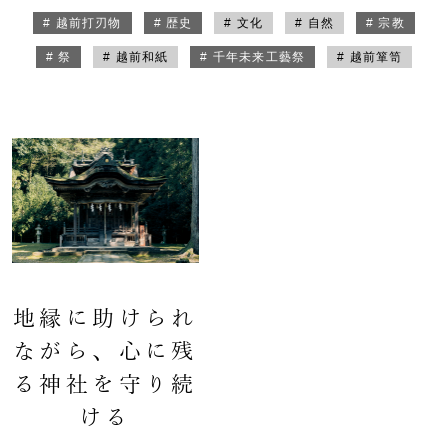
# 越前打刃物
# 歴史
# 文化
# 自然
# 宗教
# 祭
# 越前和紙
# 千年未来工藝祭
# 越前箪笥
地縁に助けられ
ながら、心に残
る神社を守り続
ける