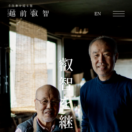
越前叡智
EN