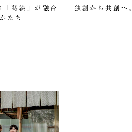
の「蒔絵」が融合
独創から共創へ
かたち