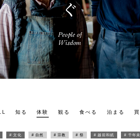
LL
知る
体験
観る
食べる
泊まる
# 文化
# 自然
# 宗教
# 祭
# 越前和紙
# 千年