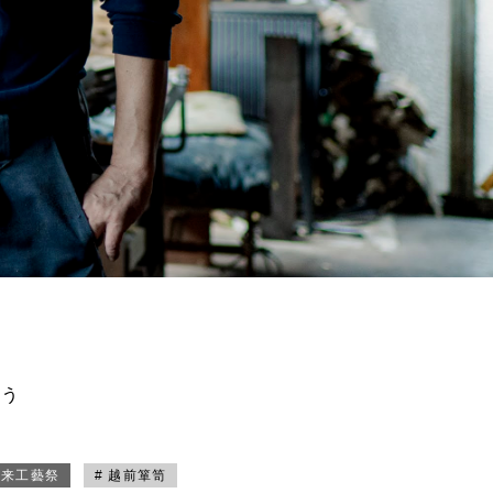
買う
未来工藝祭
# 越前箪笥