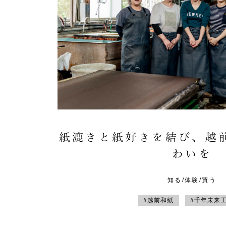
紙漉きと紙好きを結び、越
わいを
知る/体験/買う
#越前和紙
#千年未来