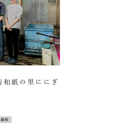
前和紙の里ににぎ
工藝祭