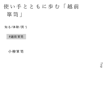
。使い手とともに歩む「越前
箪笥」
知る/体験/買う
#越前箪笥
小柳箪笥
T
T