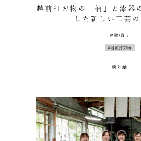
越前打刃物の「柄」と漆器
した新しい工芸の
体験/買う
#越前打刃物
柄と繪