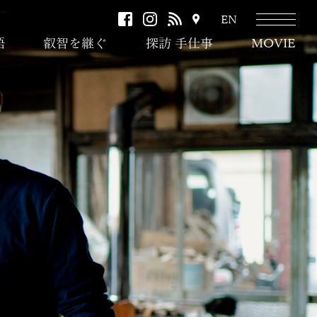
facebook
instagram
RSS
ア
EN
ク
語
叡智を継ぐ
探訪 手仕事
MOVIE
セ
ス