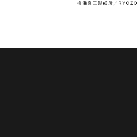
栁瀨良三製紙所／RYOZO