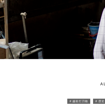
A
# 越前打刃物
# 歴史