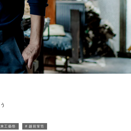
買う
未来工藝祭
# 越前箪笥