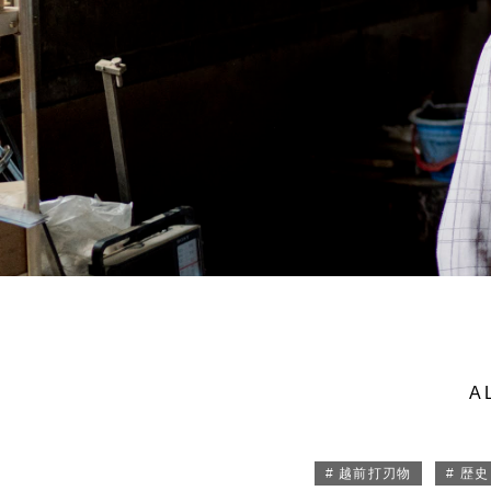
A
# 越前打刃物
# 歴史