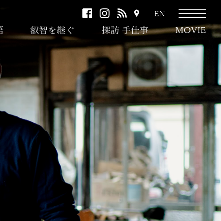
facebook
instagram
RSS
ア
EN
ク
語
叡智を継ぐ
探訪 手仕事
MOVIE
セ
ス