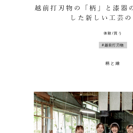
越前打刃物の「柄」と漆器
した新しい工芸の
体験/買う
#越前打刃物
柄と繪