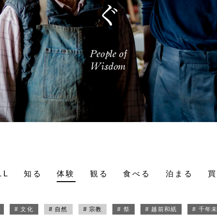
LL
知る
体験
観る
食べる
泊まる
# 文化
# 自然
# 宗教
# 祭
# 越前和紙
# 千年