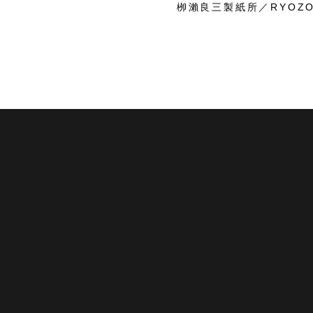
栁瀨良三製紙所／RYOZO