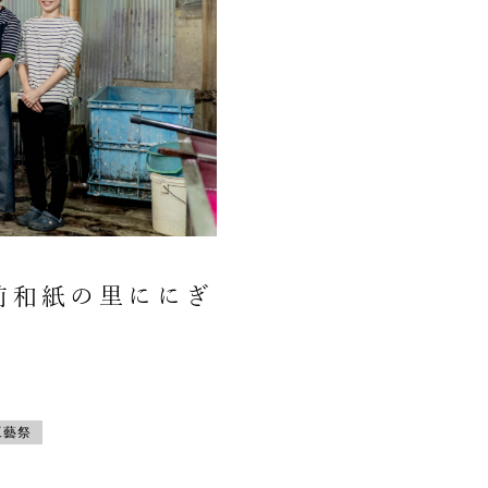
前和紙の里ににぎ
工藝祭