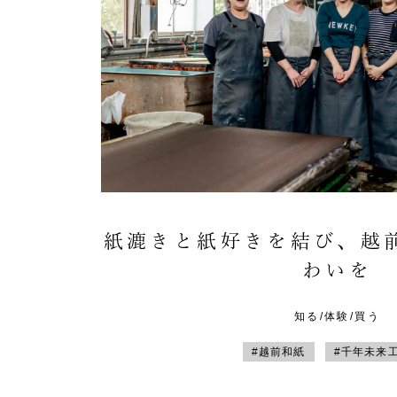
紙漉きと紙好きを結び、越
わいを
知る/体験/買う
#越前和紙
#千年未来