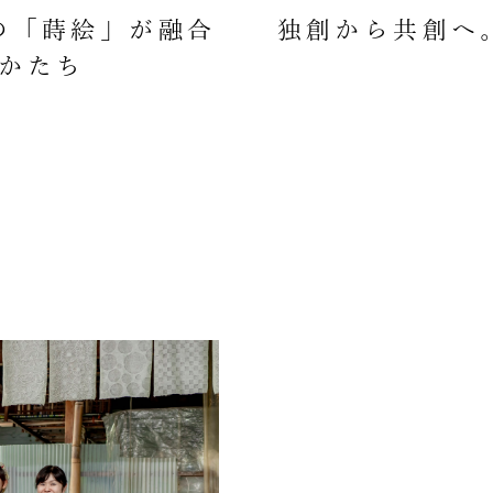
の「蒔絵」が融合
独創から共創へ
かたち