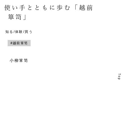
。使い手とともに歩む「越前
箪笥」
知る/体験/買う
#越前箪笥
小柳箪笥
T
T