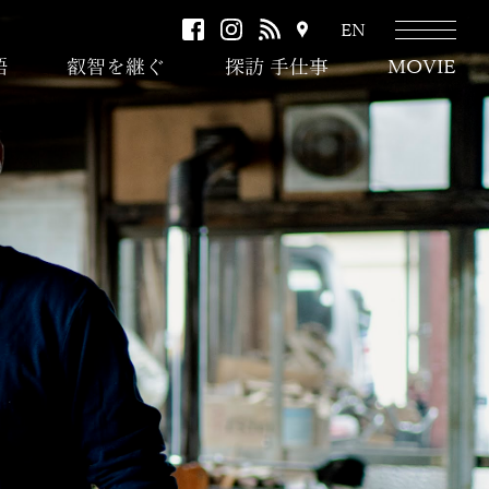
facebook
instagram
RSS
ア
EN
ク
語
叡智を継ぐ
探訪 手仕事
MOVIE
セ
ス