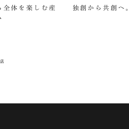
ち全体を楽しむ産
独創から共創へ
ム
店