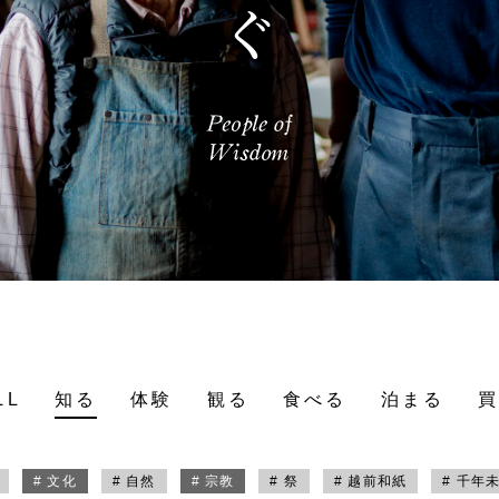
LL
知る
体験
観る
食べる
泊まる
# 文化
# 自然
# 宗教
# 祭
# 越前和紙
# 千年