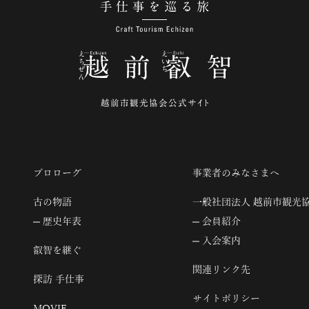
手仕事を巡る旅
プロローグ
事業者のみなさまへ
古の物語
一般社団法人 越前市観光
歴史年表
会員紹介
入会案内
叡智を継ぐ
関連リンク先
探訪 手仕事
サイトポリシー
MOVIE