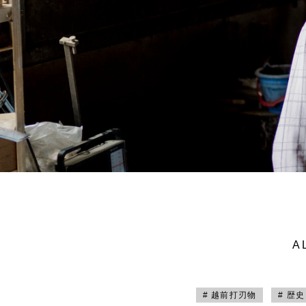
A
# 越前打刃物
# 歴史