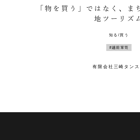
「物を買う」ではなく、ま
地ツーリズ
知る/買う
#越前箪笥
有限会社三崎タンス