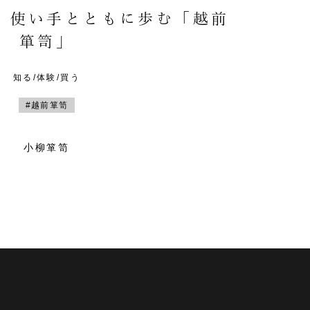
。使い手とともに歩む「越前
箪笥」
知る/体験/買う
#越前箪笥
小柳箪笥