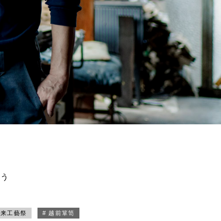
買う
未来工藝祭
# 越前箪笥