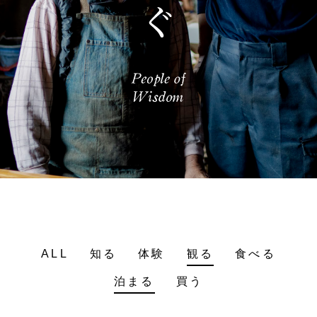
ALL
知る
体験
観る
食べる
泊まる
買う