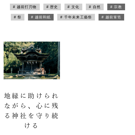
# 越前打刃物
# 歴史
# 文化
# 自然
# 宗教
# 祭
# 越前和紙
# 千年未来工藝祭
# 越前箪笥
地縁に助けられ
ながら、心に残
る神社を守り続
ける