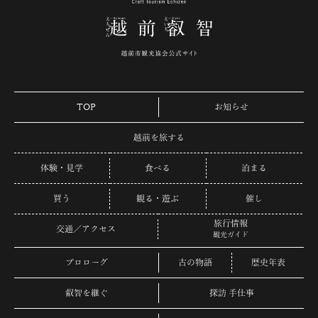
TOP
お知らせ
越前を旅する
体験・見学
食べる
泊まる
買う
観る・遊ぶ
催し
旅行情報
交通／アクセス
観光ガイド
プロローグ
古の物語
歴史年表
叡智を継ぐ
探訪 手仕事