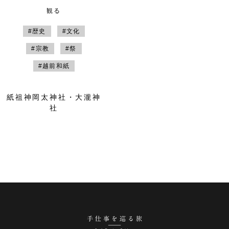
観る
#歴史
#文化
#宗教
#祭
#越前和紙
紙祖神岡太神社・大瀧神
社
手仕事を巡る旅 越