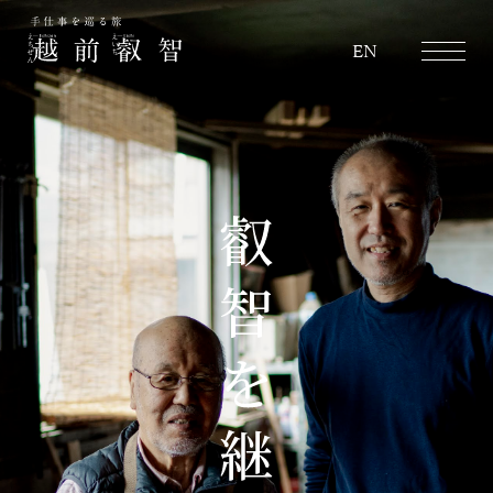
越前叡智
EN