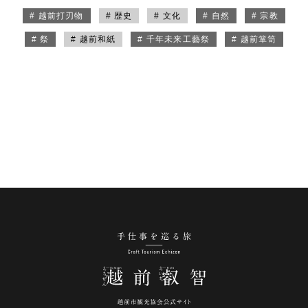
# 越前打刃物
# 歴史
# 文化
# 自然
# 宗教
# 祭
# 越前和紙
# 千年未来工藝祭
# 越前箪笥
手仕事を巡る旅 越