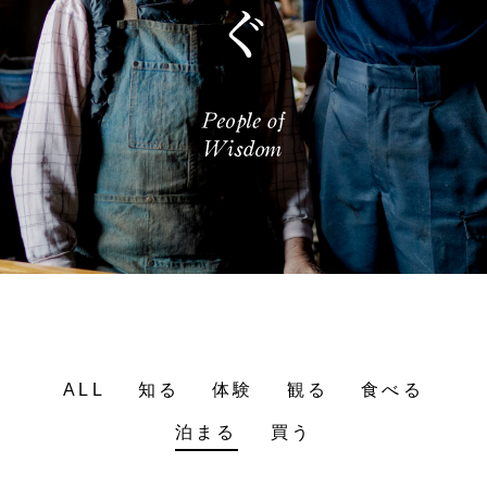
ALL
知る
体験
観る
食べる
泊まる
買う