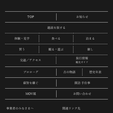
TOP
お知らせ
越前を旅する
体験・見学
食べる
泊まる
買う
観る・遊ぶ
催し
旅行情報
交通／アクセス
観光ガイド
プロローグ
古の物語
歴史年表
叡智を継ぐ
探訪 手仕事
MOVIE
お問い合わせ
事業者のみなさまへ
関連リンク先