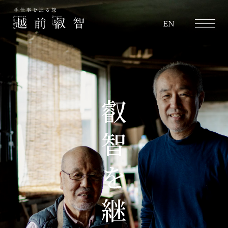
越前叡智
EN