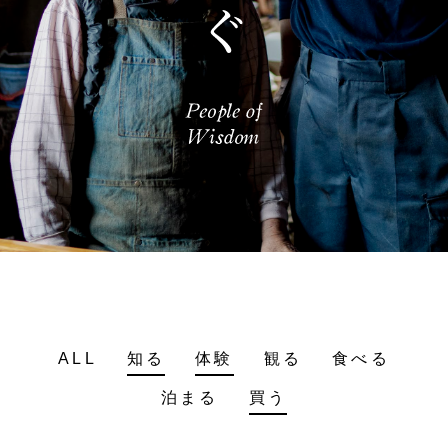
ALL
知る
体験
観る
食べる
泊まる
買う