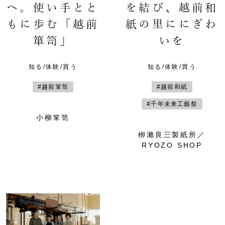
へ。使い手とと
を結び、越前和
もに歩む「越前
紙の里ににぎわ
箪笥」
いを
知る/体験/買う
知る/体験/買う
#越前箪笥
#越前和紙
#千年未来工藝祭
小柳箪笥
栁瀨良三製紙所／
RYOZO SHOP