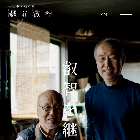
越前叡智
EN