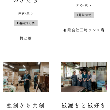
のかたち
知る/買う
体験/買う
#越前箪笥
#越前打刃物
有限会社三崎タンス店
柄と繪
独創から共創
紙漉きと紙好き