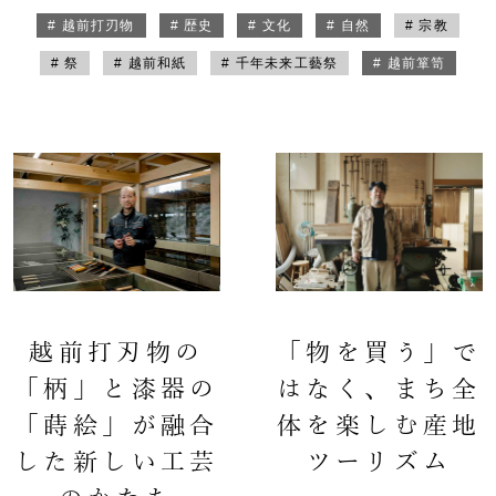
# 越前打刃物
# 歴史
# 文化
# 自然
# 宗教
# 祭
# 越前和紙
# 千年未来工藝祭
# 越前箪笥
越前打刃物の
「物を買う」で
「柄」と漆器の
はなく、まち全
「蒔絵」が融合
体を楽しむ産地
した新しい工芸
ツーリズム