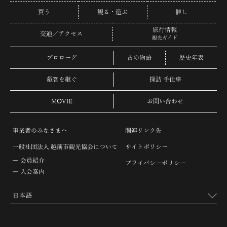
買う
観る・遊ぶ
催し
旅行情報
交通／アクセス
観光ガイド
プロローグ
古の物語
歴史年表
叡智を継ぐ
探訪 手仕事
MOVIE
お問い合わせ
事業者のみなさまへ
関連リンク先
一般社団法人 越前市観光協会について
サイトポリシー
会員紹介
プライバシーポリシー
入会案内