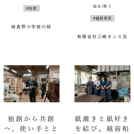
知る/買う
#自然
#越前箪笥
味真野小学校の桜
有限会社三崎タンス店
独創から共創
紙漉きと紙好き
へ。使い手とと
を結び、越前和