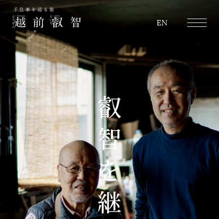
越前叡智
EN