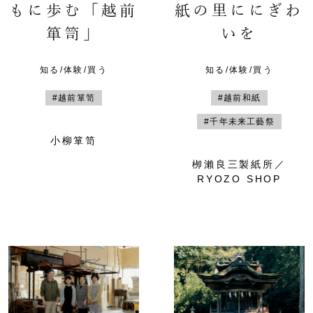
もに歩む「越前
紙の里ににぎわ
箪笥」
いを
知る/体験/買う
知る/体験/買う
#越前箪笥
#越前和紙
#千年未来工藝祭
小柳箪笥
栁瀨良三製紙所／
RYOZO SHOP