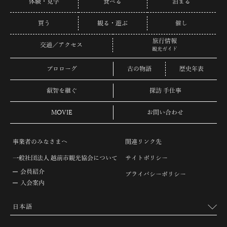
体験・見学
食べる
泊まる
買う
観る・遊ぶ
催し
旅行情報
交通／アクセス
観光ガイド
プロローグ
古の物語
歴史年表
叡智を継ぐ
探訪 手仕事
MOVIE
お問い合わせ
事業者のみなさまへ
関連リンク先
一般社団法人 越前市観光協会について
サイトポリシー
会員紹介
プライバシーポリシー
入会案内