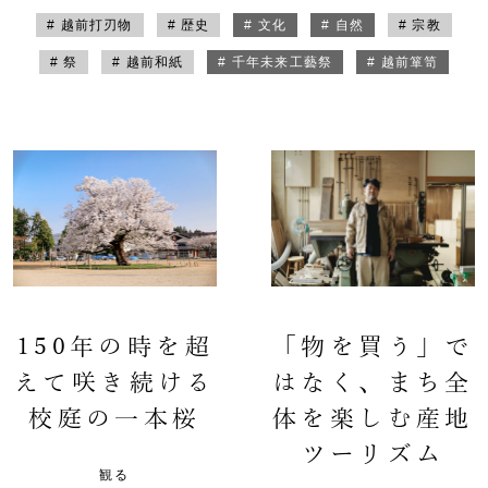
# 越前打刃物
# 歴史
# 文化
# 自然
# 宗教
# 祭
# 越前和紙
# 千年未来工藝祭
# 越前箪笥
150年の時を超
「物を買う」で
えて咲き続ける
はなく、まち全
校庭の一本桜
体を楽しむ産地
ツーリズム
観る