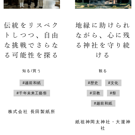
伝統をリスペク
地縁に助けられ
トしつつ、自由
ながら、心に残
な挑戦でさらな
る神社を守り続
る可能性を探る
ける
知る/買う
観る
#越前和紙
#歴史
#文化
#千年未来工藝祭
#宗教
#祭
#越前和紙
株式会社 長田製紙所
紙祖神岡太神社・大瀧神
社