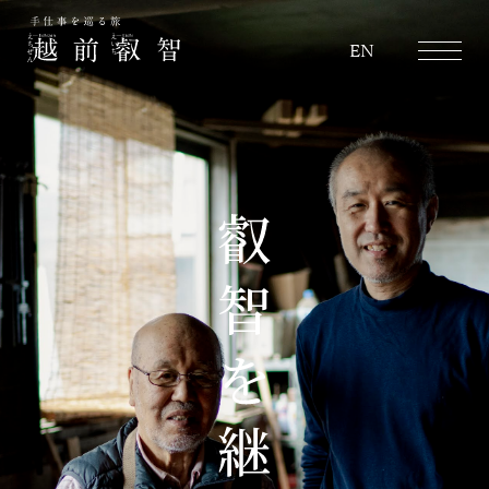
越前叡智
EN