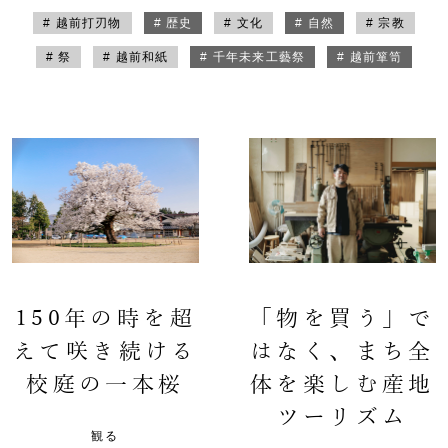
# 越前打刃物
# 歴史
# 文化
# 自然
# 宗教
# 祭
# 越前和紙
# 千年未来工藝祭
# 越前箪笥
150年の時を超
「物を買う」で
えて咲き続ける
はなく、まち全
校庭の一本桜
体を楽しむ産地
ツーリズム
観る