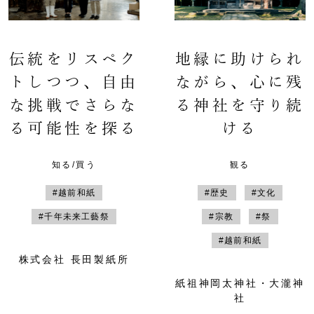
伝統をリスペク
地縁に助けられ
トしつつ、自由
ながら、心に残
な挑戦でさらな
る神社を守り続
る可能性を探る
ける
知る/買う
観る
#越前和紙
#歴史
#文化
#千年未来工藝祭
#宗教
#祭
#越前和紙
株式会社 長田製紙所
紙祖神岡太神社・大瀧神
社