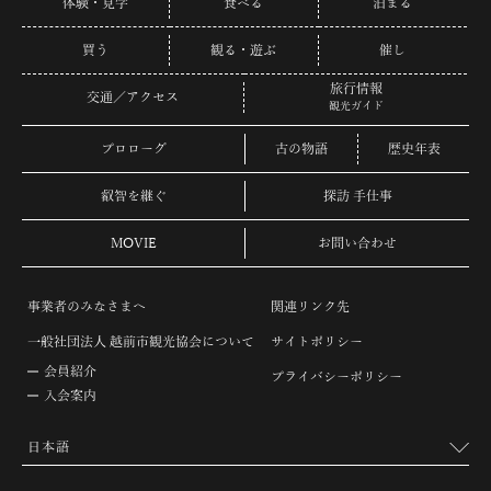
体験・見学
食べる
泊まる
買う
観る・遊ぶ
催し
旅行情報
交通／アクセス
観光ガイド
プロローグ
古の物語
歴史年表
叡智を継ぐ
探訪 手仕事
MOVIE
お問い合わせ
事業者のみなさまへ
関連リンク先
一般社団法人 越前市観光協会について
サイトポリシー
会員紹介
プライバシーポリシー
入会案内