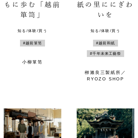
もに歩む「越前
紙の里ににぎわ
箪笥」
いを
知る/体験/買う
知る/体験/買う
#越前箪笥
#越前和紙
#千年未来工藝祭
小柳箪笥
栁瀨良三製紙所／
RYOZO SHOP