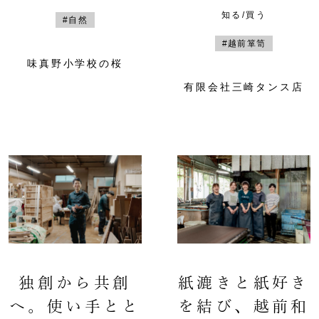
知る/買う
#自然
#越前箪笥
味真野小学校の桜
有限会社三崎タンス店
独創から共創
紙漉きと紙好き
へ。使い手とと
を結び、越前和