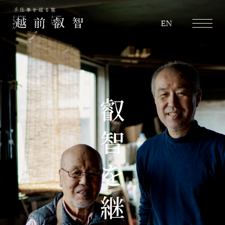
越前叡智
EN