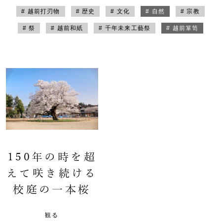
# 越前打刃物
# 歴史
# 文化
# 自然
# 宗教
# 祭
# 越前和紙
# 千年未来工藝祭
# 越前箪笥
150年の時を超
えて咲き続ける
校庭の一本桜
観る