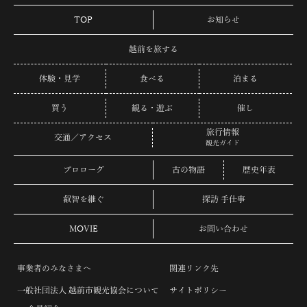
TOP
お知らせ
越前を旅する
体験・見学
食べる
泊まる
買う
観る・遊ぶ
催し
旅行情報
交通／アクセス
観光ガイド
プロローグ
古の物語
歴史年表
叡智を継ぐ
探訪 手仕事
MOVIE
お問い合わせ
事業者のみなさまへ
関連リンク先
一般社団法人 越前市観光協会について
サイトポリシー