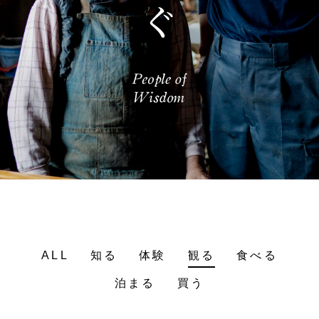
ALL
知る
体験
観る
食べる
泊まる
買う