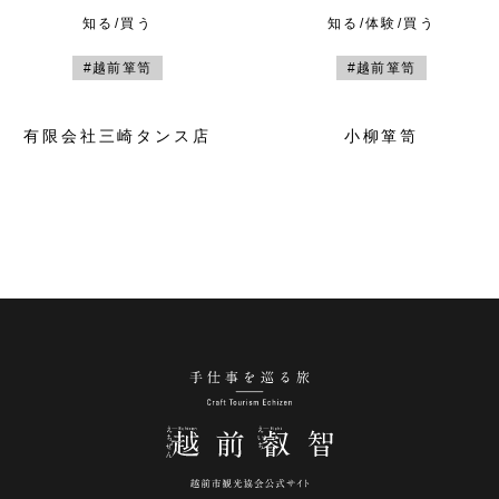
知る/買う
知る/体験/買う
#越前箪笥
#越前箪笥
有限会社三崎タンス店
小柳箪笥
手仕事を巡る旅 越