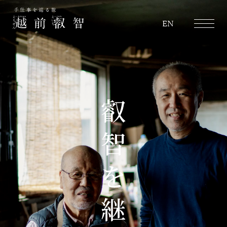
越前叡智
EN