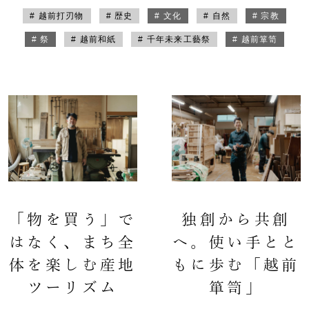
# 越前打刃物
# 歴史
# 文化
# 自然
# 宗教
# 祭
# 越前和紙
# 千年未来工藝祭
# 越前箪笥
「物を買う」で
独創から共創
はなく、まち全
へ。使い手とと
体を楽しむ産地
もに歩む「越前
ツーリズム
箪笥」