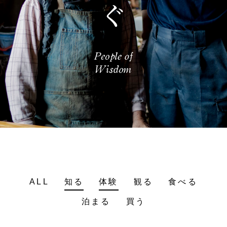
ALL
知る
体験
観る
食べる
泊まる
買う