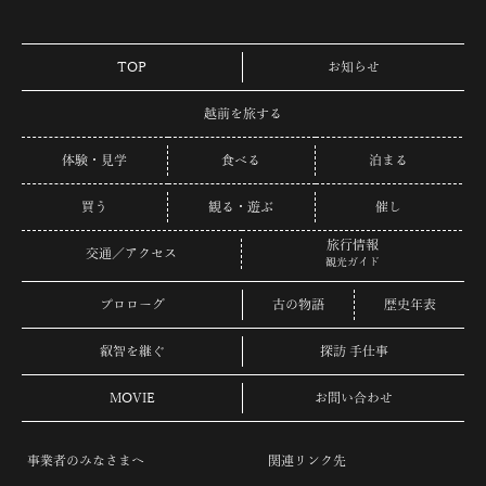
TOP
お知らせ
越前を旅する
体験・見学
食べる
泊まる
買う
観る・遊ぶ
催し
旅行情報
交通／アクセス
観光ガイド
プロローグ
古の物語
歴史年表
叡智を継ぐ
探訪 手仕事
MOVIE
お問い合わせ
事業者のみなさまへ
関連リンク先