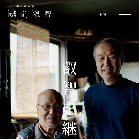
越前叡智
EN