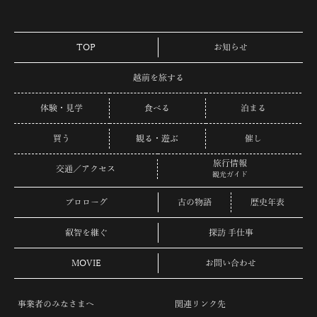
TOP
お知らせ
越前を旅する
体験・見学
食べる
泊まる
買う
観る・遊ぶ
催し
旅行情報
交通／アクセス
観光ガイド
プロローグ
古の物語
歴史年表
叡智を継ぐ
探訪 手仕事
MOVIE
お問い合わせ
事業者のみなさまへ
関連リンク先