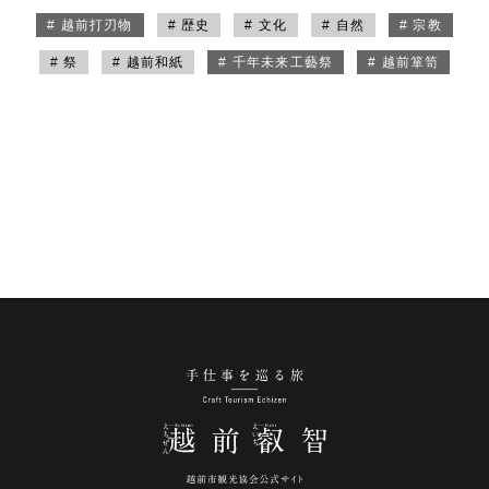
# 越前打刃物
# 歴史
# 文化
# 自然
# 宗教
# 祭
# 越前和紙
# 千年未来工藝祭
# 越前箪笥
手仕事を巡る旅 越