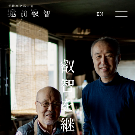
越前叡智
EN