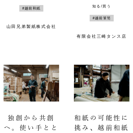
知る/買う
#越前和紙
#越前箪笥
山田兄弟製紙株式会社
有限会社三崎タンス店
独創から共創
和紙の可能性に
へ。使い手とと
挑み、越前和紙