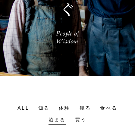
ALL
知る
体験
観る
食べる
泊まる
買う