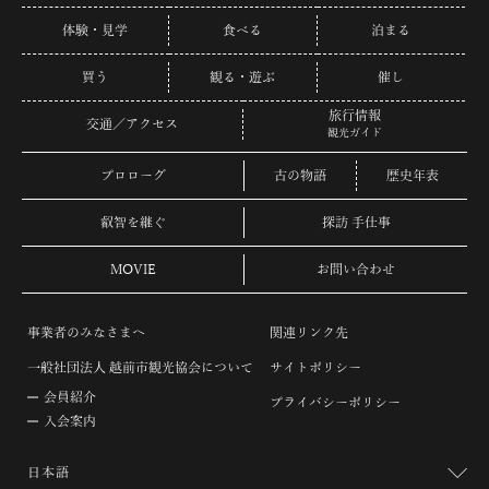
体験・見学
食べる
泊まる
買う
観る・遊ぶ
催し
旅行情報
交通／アクセス
観光ガイド
プロローグ
古の物語
歴史年表
叡智を継ぐ
探訪 手仕事
MOVIE
お問い合わせ
事業者のみなさまへ
関連リンク先
一般社団法人 越前市観光協会について
サイトポリシー
会員紹介
プライバシーポリシー
入会案内