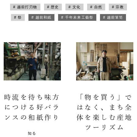
# 越前打刃物
# 歴史
# 文化
# 自然
# 宗教
# 祭
# 越前和紙
# 千年未来工藝祭
# 越前箪笥
時流を待ち味方
「物を買う」で
につける好バラ
はなく、まち全
ンスの和紙作り
体を楽しむ産地
ツーリズム
知る