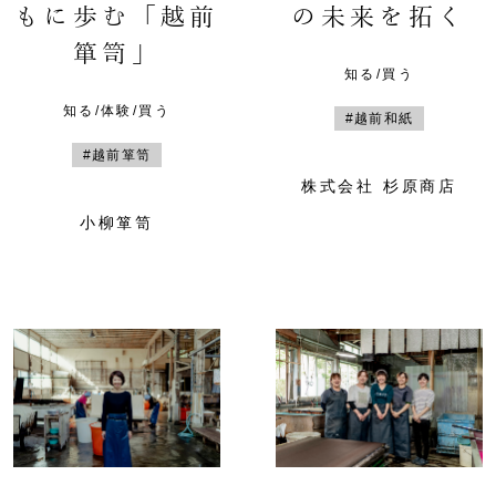
もに歩む「越前
の未来を拓く
箪笥」
知る/買う
知る/体験/買う
#越前和紙
#越前箪笥
株式会社 杉原商店
小柳箪笥