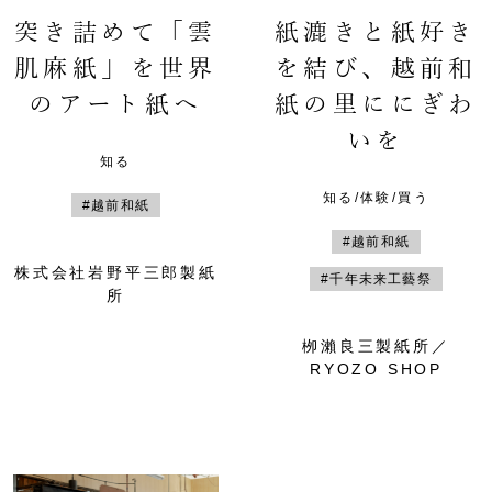
突き詰めて「雲
紙漉きと紙好き
肌麻紙」を世界
を結び、越前和
のアート紙へ
紙の里ににぎわ
いを
知る
知る/体験/買う
#越前和紙
#越前和紙
株式会社岩野平三郎製紙
#千年未来工藝祭
所
栁瀨良三製紙所／
RYOZO SHOP