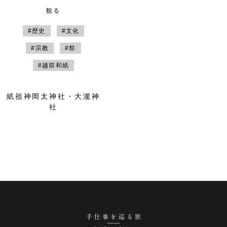
観る
#歴史
#文化
#宗教
#祭
#越前和紙
紙祖神岡太神社・大瀧神
社
手仕事を巡る旅 越