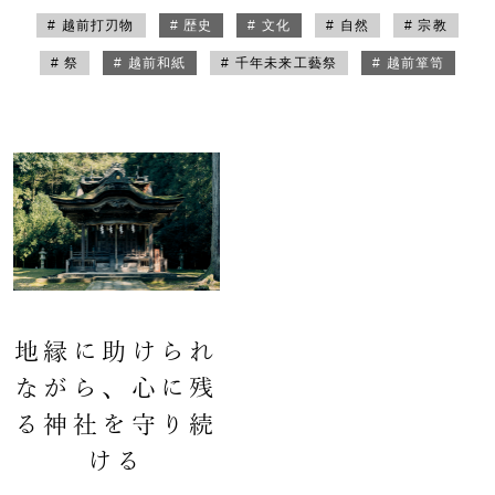
# 越前打刃物
# 歴史
# 文化
# 自然
# 宗教
# 祭
# 越前和紙
# 千年未来工藝祭
# 越前箪笥
地縁に助けられ
ながら、心に残
る神社を守り続
ける