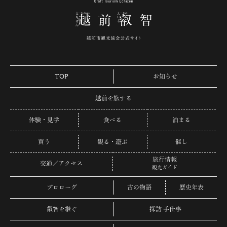
TOP
お知らせ
越前を旅する
体験・見学
食べる
泊まる
買う
観る・遊ぶ
催し
旅行情報
交通／アクセス
観光ガイド
プロローグ
古の物語
歴史年表
叡智を継ぐ
探訪 手仕事