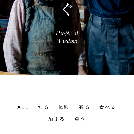
ALL
知る
体験
観る
食べる
泊まる
買う