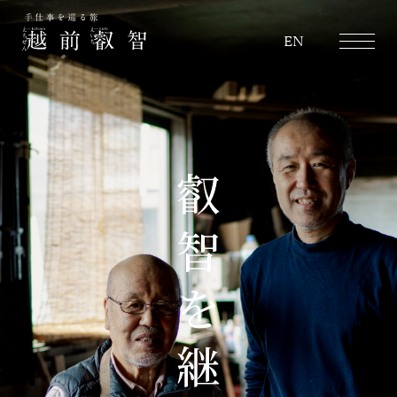
越前叡智
EN