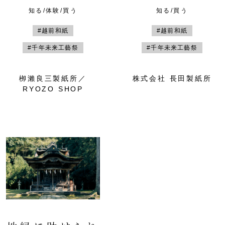
知る/体験/買う
知る/買う
#越前和紙
#越前和紙
#千年未来工藝祭
#千年未来工藝祭
栁瀨良三製紙所／
株式会社 長田製紙所
RYOZO SHOP