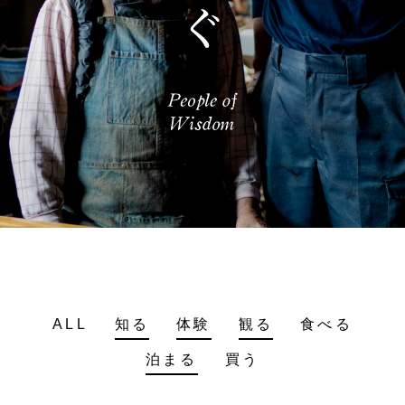
ALL
知る
体験
観る
食べる
泊まる
買う