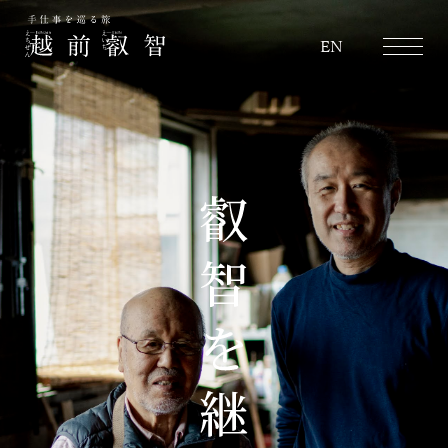
越前叡智
EN