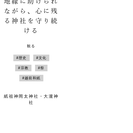
地縁に助けられ
ながら、心に残
る神社を守り続
ける
観る
#歴史
#文化
#宗教
#祭
#越前和紙
紙祖神岡太神社・大瀧神
社