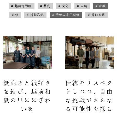
# 越前打刃物
# 歴史
# 文化
# 自然
# 宗教
# 祭
# 越前和紙
# 千年未来工藝祭
# 越前箪笥
紙漉きと紙好き
伝統をリスペク
を結び、越前和
トしつつ、自由
紙の里ににぎわ
な挑戦でさらな
いを
る可能性を探る