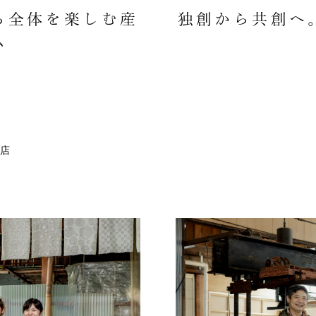
ち全体を楽しむ産
独創から共創へ
ム
店