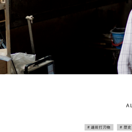
A
# 越前打刃物
# 歴史