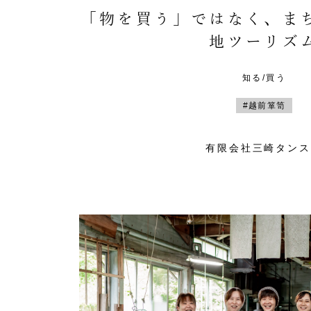
「物を買う」ではなく、ま
地ツーリズ
知る/買う
#越前箪笥
有限会社三崎タンス