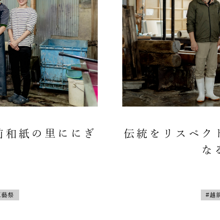
前和紙の里ににぎ
伝統をリスペク
な
工藝祭
#越