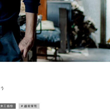
買う
未来工藝祭
# 越前箪笥