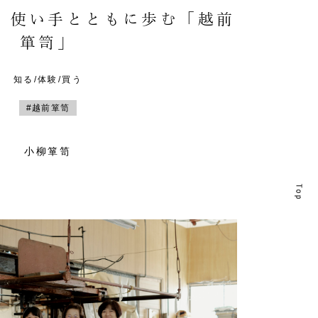
。使い手とともに歩む「越前
箪笥」
知る/体験/買う
#越前箪笥
小柳箪笥
T
T