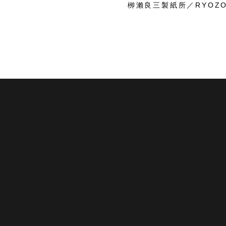
栁瀨良三製紙所／RYOZO