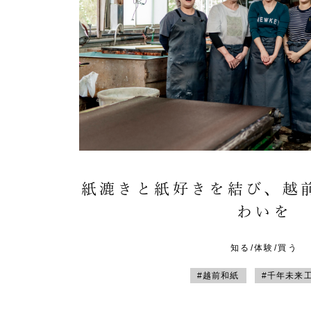
紙漉きと紙好きを結び、越
わいを
知る/体験/買う
#越前和紙
#千年未来