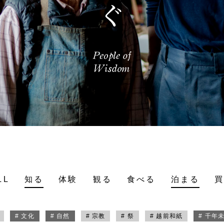
LL
知る
体験
観る
食べる
泊まる
# 文化
# 自然
# 宗教
# 祭
# 越前和紙
# 千年