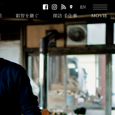
facebook
instagram
RSS
ア
EN
ク
語
叡智を継ぐ
探訪 手仕事
MOVIE
セ
ス