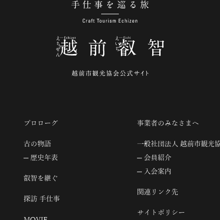
手仕事を巡る旅
プロローグ
事業者のみなさまへ
古の物語
一般社団法人 越前市観光
歴史年表
会員紹介
入会案内
叡智を継ぐ
関連リンク先
探訪 手仕事
サイトポリシー
MOVIE