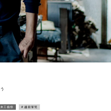
買う
未来工藝祭
# 越前箪笥