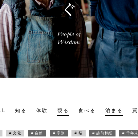
LL
知る
体験
観る
食べる
泊まる
# 文化
# 自然
# 宗教
# 祭
# 越前和紙
# 千年