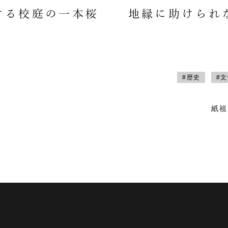
ける校庭の一本桜
地縁に助けられ
#歴史
#
紙