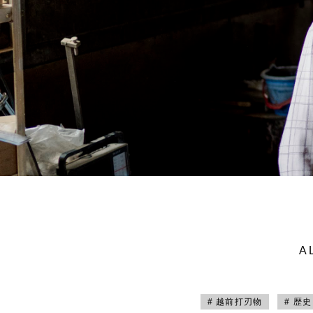
A
# 越前打刃物
# 歴史