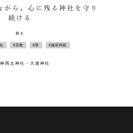
ながら、心に残る神社を守り
続ける
観る
文化
#宗教
#祭
#越前和紙
祖神岡太神社・大瀧神社