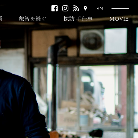
facebook
instagram
RSS
ア
EN
ク
語
叡智を継ぐ
探訪 手仕事
MOVIE
セ
ス