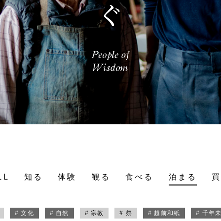
LL
知る
体験
観る
食べる
泊まる
# 文化
# 自然
# 宗教
# 祭
# 越前和紙
# 千年