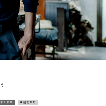
買う
未来工藝祭
# 越前箪笥