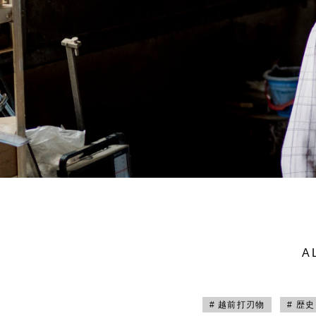
A
# 越前打刃物
# 歴史