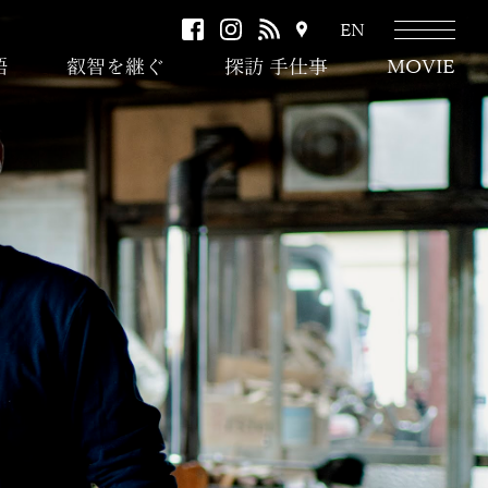
facebook
instagram
RSS
ア
EN
ク
語
叡智を継ぐ
探訪 手仕事
MOVIE
セ
ス