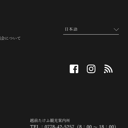
協会について
facebook
instagram
RSS
越前たけふ観光案内所
TEL：0778-42-5257（8：00 ～ 18：00）