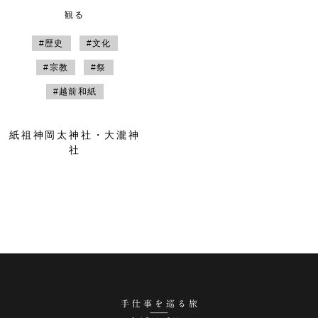
観る
#歴史
#文化
#宗教
#祭
#越前和紙
紙祖神岡太神社・大瀧神
社
手仕事を巡る旅 越