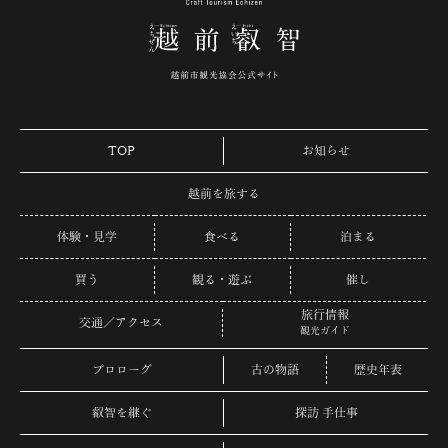
TOP
お知らせ
越前を旅する
体験・見学
食べる
泊まる
買う
観る・遊ぶ
催し
旅行情報
交通／アクセス
観光ガイド
プロローグ
古の物語
歴史年表
叡智を継ぐ
探訪 手仕事