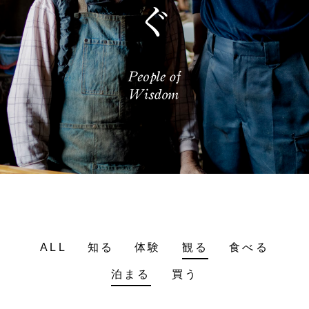
ALL
知る
体験
観る
食べる
泊まる
買う