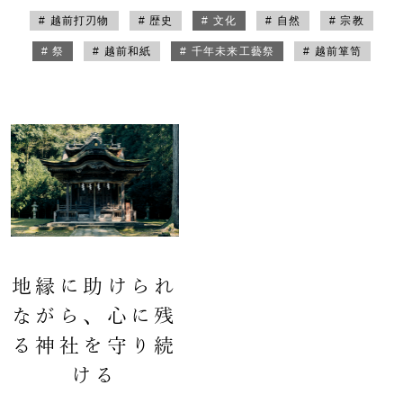
# 越前打刃物
# 歴史
# 文化
# 自然
# 宗教
# 祭
# 越前和紙
# 千年未来工藝祭
# 越前箪笥
地縁に助けられ
ながら、心に残
る神社を守り続
ける