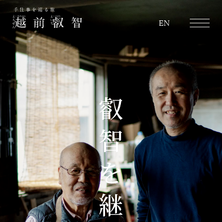
越前叡智
EN