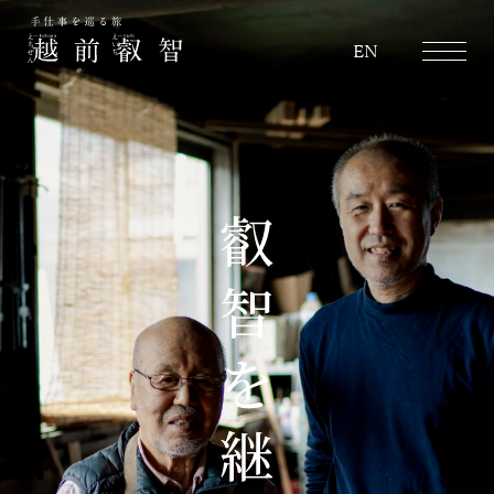
越前叡智
EN