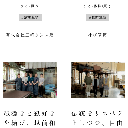
知る/買う
知る/体験/買う
#越前箪笥
#越前箪笥
有限会社三崎タンス店
小柳箪笥
紙漉きと紙好き
伝統をリスペク
を結び、越前和
トしつつ、自由