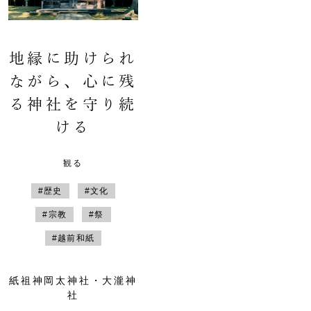
地縁に助けられ
ながら、心に残
る神社を守り続
ける
観る
#歴史
#文化
#宗教
#祭
#越前和紙
紙祖神岡太神社・大瀧神
社