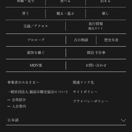
体験・見学
食べる
泊まる
買う
観る・遊ぶ
催し
旅行情報
交通／アクセス
観光ガイド
プロローグ
古の物語
歴史年表
叡智を継ぐ
探訪 手仕事
MOVIE
お問い合わせ
事業者のみなさまへ
関連リンク先
一般社団法人 越前市観光協会について
サイトポリシー
会員紹介
プライバシーポリシー
入会案内