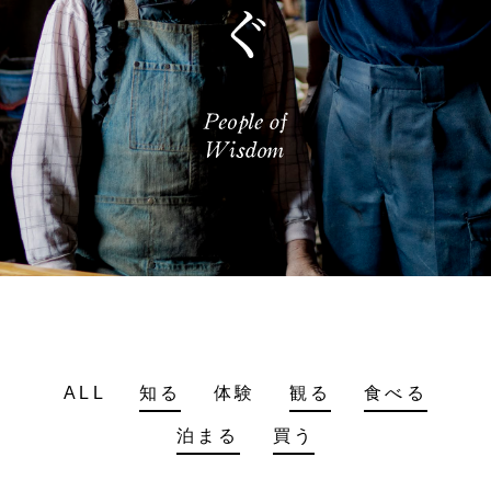
ALL
知る
体験
観る
食べる
泊まる
買う