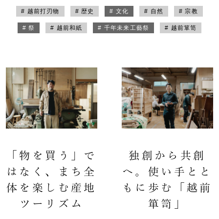
# 越前打刃物
# 歴史
# 文化
# 自然
# 宗教
# 祭
# 越前和紙
# 千年未来工藝祭
# 越前箪笥
「物を買う」で
独創から共創
はなく、まち全
へ。使い手とと
体を楽しむ産地
もに歩む「越前
ツーリズム
箪笥」