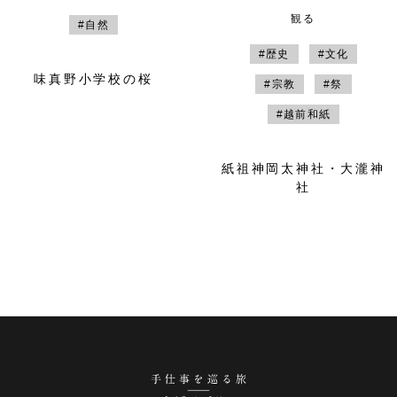
観る
#自然
#歴史
#文化
味真野小学校の桜
#宗教
#祭
#越前和紙
紙祖神岡太神社・大瀧神
社
手仕事を巡る旅 越