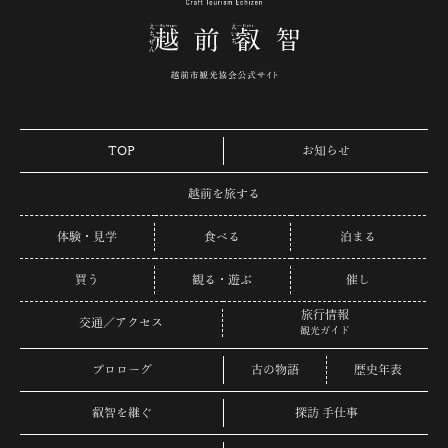
TOP
お知らせ
越前を旅する
体験・見学
食べる
泊まる
買う
観る・遊ぶ
催し
旅行情報
交通／アクセス
観光ガイド
プロローグ
古の物語
歴史年表
叡智を継ぐ
探訪 手仕事