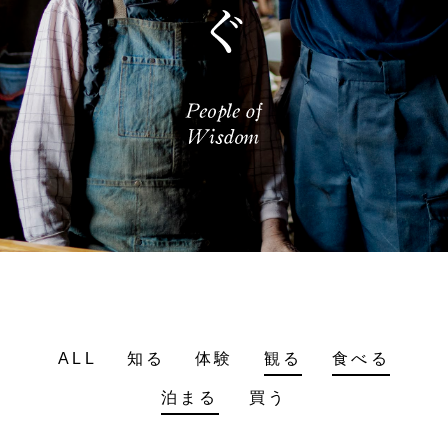
ALL
知る
体験
観る
食べる
泊まる
買う