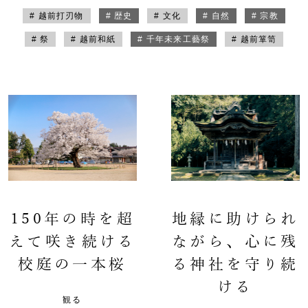
# 越前打刃物
# 歴史
# 文化
# 自然
# 宗教
# 祭
# 越前和紙
# 千年未来工藝祭
# 越前箪笥
150年の時を超
地縁に助けられ
えて咲き続ける
ながら、心に残
校庭の一本桜
る神社を守り続
ける
観る