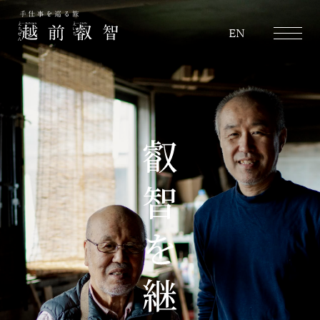
越前叡智
EN