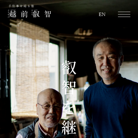
越前叡智
EN