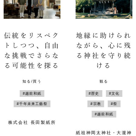
伝統をリスペク
地縁に助けられ
トしつつ、自由
ながら、心に残
な挑戦でさらな
る神社を守り続
る可能性を探る
ける
知る/買う
観る
#越前和紙
#歴史
#文化
#千年未来工藝祭
#宗教
#祭
#越前和紙
株式会社 長田製紙所
紙祖神岡太神社・大瀧神