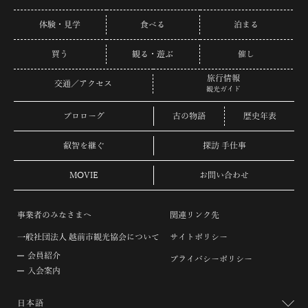
体験・見学
食べる
泊まる
買う
観る・遊ぶ
催し
旅行情報
交通／アクセス
観光ガイド
プロローグ
古の物語
歴史年表
叡智を継ぐ
探訪 手仕事
MOVIE
お問い合わせ
事業者のみなさまへ
関連リンク先
一般社団法人 越前市観光協会について
サイトポリシー
会員紹介
プライバシーポリシー
入会案内