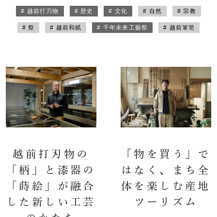
# 越前打刃物
# 歴史
# 文化
# 自然
# 宗教
# 祭
# 越前和紙
# 千年未来工藝祭
# 越前箪笥
越前打刃物の
「物を買う」で
「柄」と漆器の
はなく、まち全
「蒔絵」が融合
体を楽しむ産地
した新しい工芸
ツーリズム