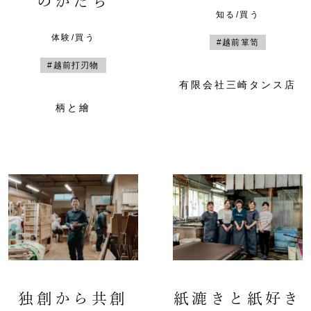
のかたち
知る/買う
体験/買う
#越前箪笥
#越前打刃物
有限会社三崎タンス店
柄と繪
独創から共創
紙漉きと紙好き