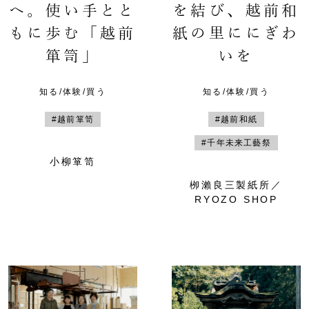
へ。使い手とと
を結び、越前和
もに歩む「越前
紙の里ににぎわ
箪笥」
いを
知る/体験/買う
知る/体験/買う
#越前箪笥
#越前和紙
#千年未来工藝祭
小柳箪笥
栁瀨良三製紙所／
RYOZO SHOP