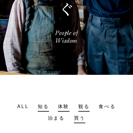
ALL
知る
体験
観る
食べる
泊まる
買う