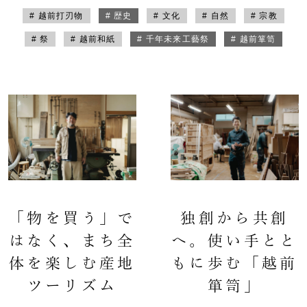
# 越前打刃物
# 歴史
# 文化
# 自然
# 宗教
# 祭
# 越前和紙
# 千年未来工藝祭
# 越前箪笥
「物を買う」で
独創から共創
はなく、まち全
へ。使い手とと
体を楽しむ産地
もに歩む「越前
ツーリズム
箪笥」