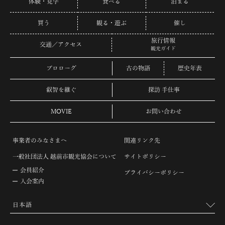
体験・見学
食べる
泊まる
買う
観る・遊ぶ
催し
旅行情報
交通／アクセス
観光ガイド
プロローグ
古の物語
歴史年表
叡智を継ぐ
探訪 手仕事
MOVIE
お問い合わせ
事業者のみなさまへ
関連リンク先
一般社団法人 越前市観光協会について
サイトポリシー
会員紹介
プライバシーポリシー
入会案内