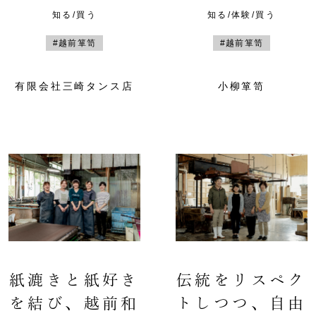
知る/買う
知る/体験/買う
#越前箪笥
#越前箪笥
有限会社三崎タンス店
小柳箪笥
紙漉きと紙好き
伝統をリスペク
を結び、越前和
トしつつ、自由