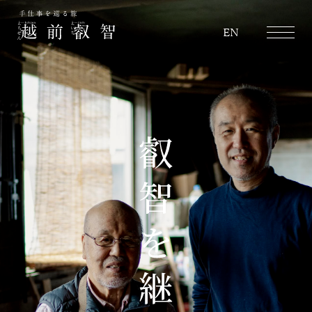
越前叡智
EN