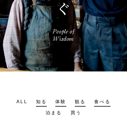
ALL
知る
体験
観る
食べる
泊まる
買う