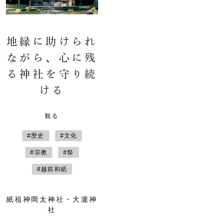
地縁に助けられ
ながら、心に残
る神社を守り続
ける
観る
#歴史
#文化
#宗教
#祭
#越前和紙
紙祖神岡太神社・大瀧神
社