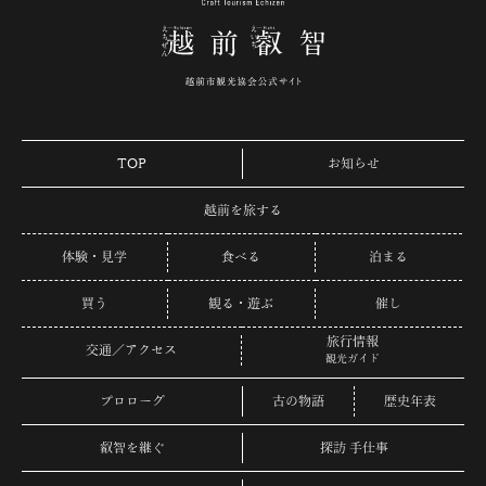
TOP
お知らせ
越前を旅する
体験・見学
食べる
泊まる
買う
観る・遊ぶ
催し
旅行情報
交通／アクセス
観光ガイド
プロローグ
古の物語
歴史年表
叡智を継ぐ
探訪 手仕事