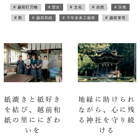
# 越前打刃物
# 歴史
# 文化
# 自然
# 宗教
# 祭
# 越前和紙
# 千年未来工藝祭
# 越前箪笥
紙漉きと紙好き
地縁に助けられ
を結び、越前和
ながら、心に残
紙の里ににぎわ
る神社を守り続
いを
ける