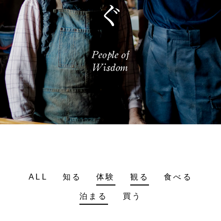
ALL
知る
体験
観る
食べる
泊まる
買う