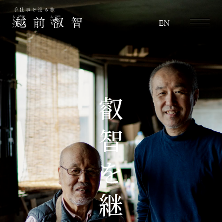
越前叡智
EN