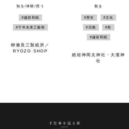
知る/体験/買う
観る
#越前和紙
#歴史
#文化
#千年未来工藝祭
#宗教
#祭
#越前和紙
栁瀨良三製紙所／
RYOZO SHOP
紙祖神岡太神社・大瀧神
社
手仕事を巡る旅 越