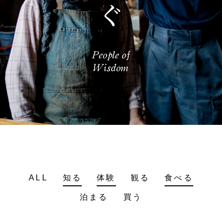
ALL
知る
体験
観る
食べる
泊まる
買う