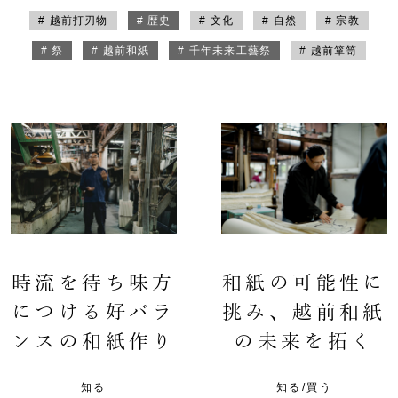
# 越前打刃物
# 歴史
# 文化
# 自然
# 宗教
# 祭
# 越前和紙
# 千年未来工藝祭
# 越前箪笥
時流を待ち味方
和紙の可能性に
につける好バラ
挑み、越前和紙
ンスの和紙作り
の未来を拓く
知る
知る/買う