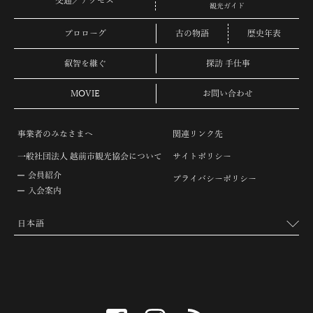
交通／アクセス
観光ガイド
プロローグ
古の物語
歴史年表
叡智を継ぐ
探訪 手仕事
MOVIE
お問い合わせ
事業者のみなさまへ
関連リンク先
一般社団法人 越前市観光協会について
サイトポリシー
会員紹介
プライバシーポリシー
入会案内
facebook
instagram
RSS