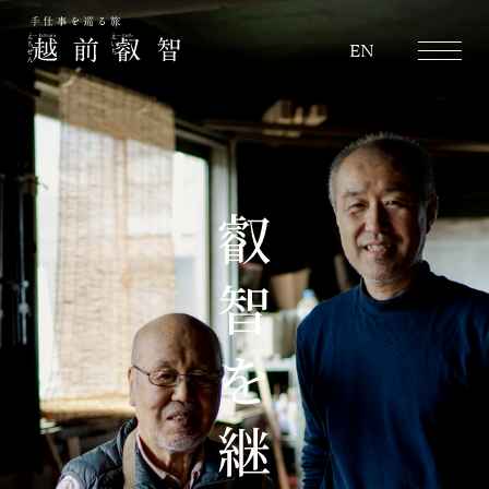
越前叡智
EN