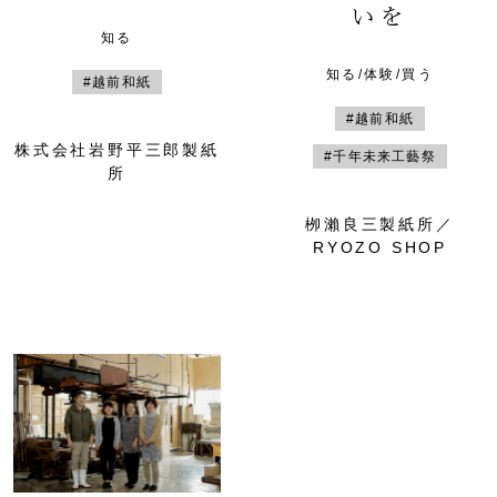
いを
知る
知る/体験/買う
#越前和紙
#越前和紙
株式会社岩野平三郎製紙
#千年未来工藝祭
所
栁瀨良三製紙所／
RYOZO SHOP