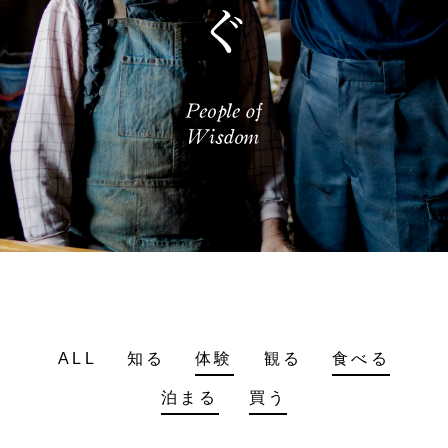
ALL
知る
体験
観る
食べる
泊まる
買う