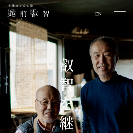
越前叡智
EN