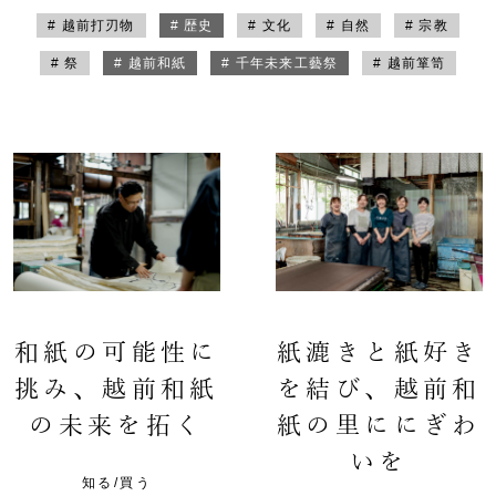
# 越前打刃物
# 歴史
# 文化
# 自然
# 宗教
# 祭
# 越前和紙
# 千年未来工藝祭
# 越前箪笥
和紙の可能性に
紙漉きと紙好き
挑み、越前和紙
を結び、越前和
の未来を拓く
紙の里ににぎわ
いを
知る/買う