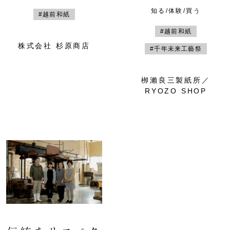
知る/体験/買う
#越前和紙
#越前和紙
株式会社 杉原商店
#千年未来工藝祭
栁瀨良三製紙所／
RYOZO SHOP