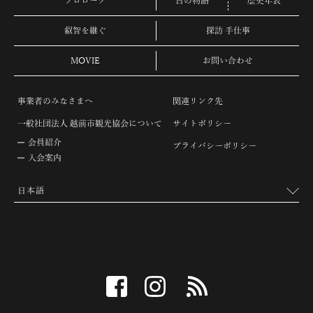
プロローグ
古の物語
歴史年表
叡智を継ぐ
探訪 手仕事
MOVIE
お問い合わせ
事業者のみなさまへ
関連リンク先
一般社団法人 越前市観光協会について
サイトポリシー
会員紹介
プライバシーポリシー
入会案内
facebook
instagram
RSS