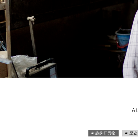
A
# 越前打刃物
# 歴史