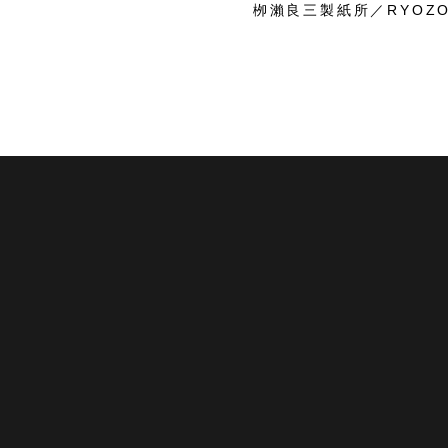
栁瀨良三製紙所／RYOZO