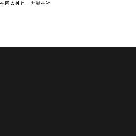
祖神岡太神社・大瀧神社
 越前市観光協会公式サイト