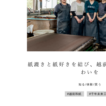
紙漉きと紙好きを結び、越
わいを
知る/体験/買う
#越前和紙
#千年未来