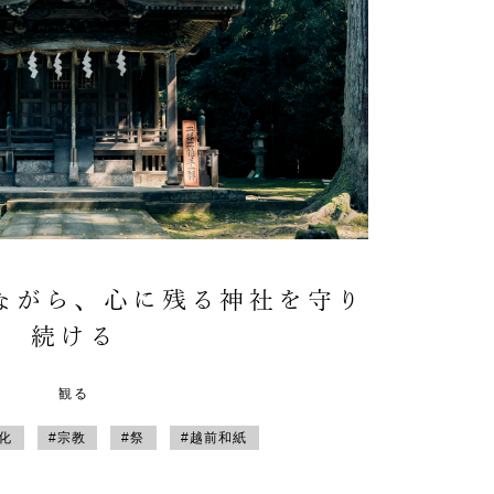
ながら、心に残る神社を守り
続ける
観る
文化
#宗教
#祭
#越前和紙