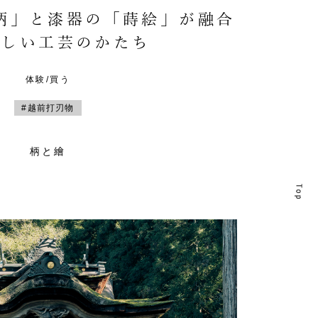
柄」と漆器の「蒔絵」が融合
新しい工芸のかたち
体験/買う
#越前打刃物
柄と繪
T
T