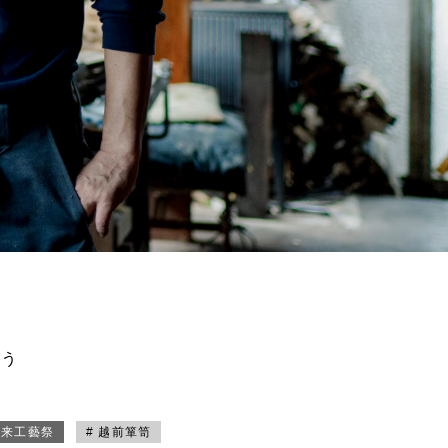
買う
未来工藝祭
# 越前箪笥