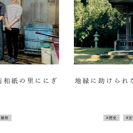
前和紙の里ににぎ
地縁に助けられ
工藝祭
#歴史
#