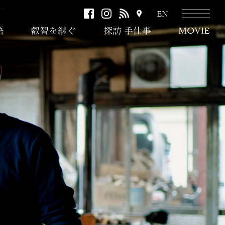
facebook
instagram
RSS
ア
EN
ク
語
叡智を継ぐ
探訪 手仕事
MOVIE
セ
ス