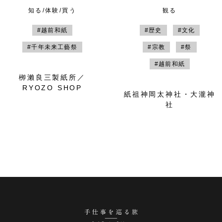
知る/体験/買う
観る
#越前和紙
#歴史
#文化
#千年未来工藝祭
#宗教
#祭
#越前和紙
栁瀨良三製紙所／
RYOZO SHOP
紙祖神岡太神社・大瀧神
社
手仕事を巡る旅 越