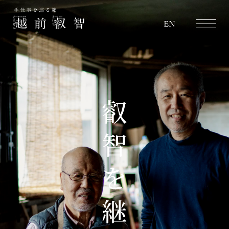
越前叡智
EN