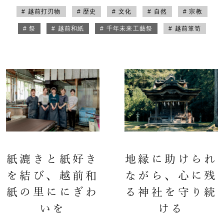
# 越前打刃物
# 歴史
# 文化
# 自然
# 宗教
# 祭
# 越前和紙
# 千年未来工藝祭
# 越前箪笥
紙漉きと紙好き
地縁に助けられ
を結び、越前和
ながら、心に残
紙の里ににぎわ
る神社を守り続
いを
ける