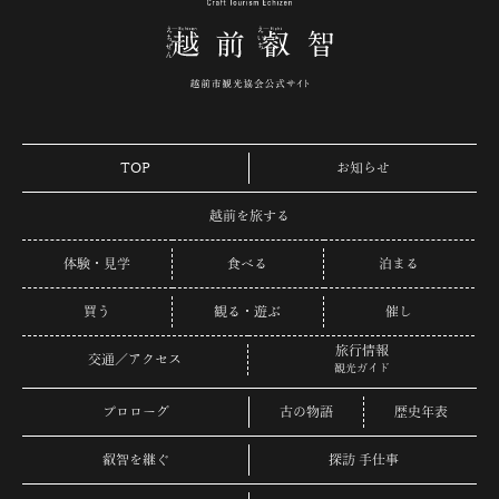
TOP
お知らせ
越前を旅する
体験・見学
食べる
泊まる
買う
観る・遊ぶ
催し
旅行情報
交通／アクセス
観光ガイド
プロローグ
古の物語
歴史年表
叡智を継ぐ
探訪 手仕事