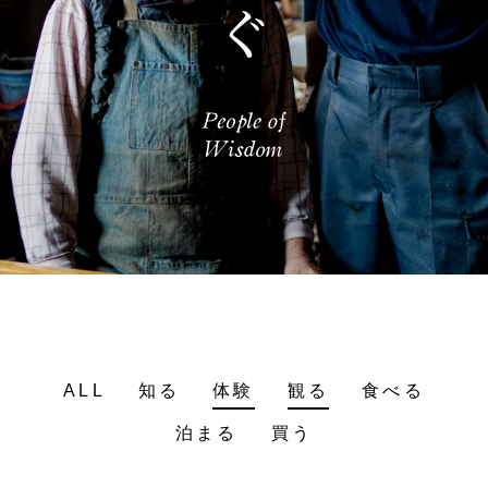
ALL
知る
体験
観る
食べる
泊まる
買う