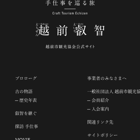
手仕事を巡る旅
プロローグ
事業者のみなさまへ
古の物語
一般社団法人 越前市観光
歴史年表
会員紹介
入会案内
叡智を継ぐ
関連リンク先
探訪 手仕事
サイトポリシー
MOVIE