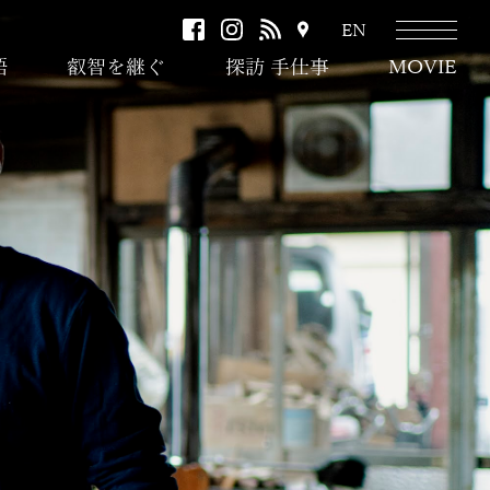
facebook
instagram
RSS
ア
EN
ク
語
叡智を継ぐ
探訪 手仕事
MOVIE
セ
ス