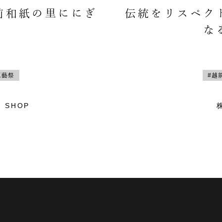
前和紙の里ににぎ
伝統をリスペク
な
工藝祭
#越
 SHOP