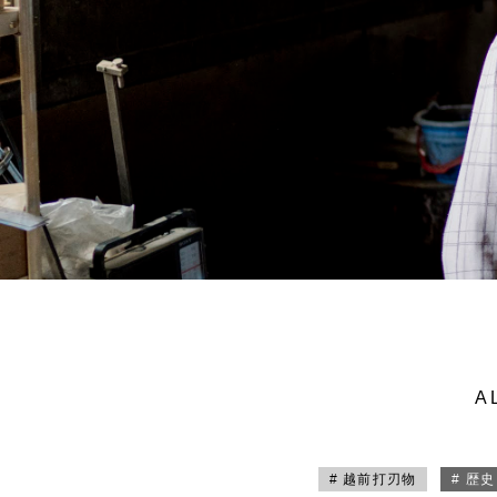
A
# 越前打刃物
# 歴史