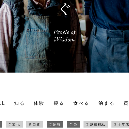
LL
知る
体験
観る
食べる
泊まる
# 文化
# 自然
# 宗教
# 祭
# 越前和紙
# 千年