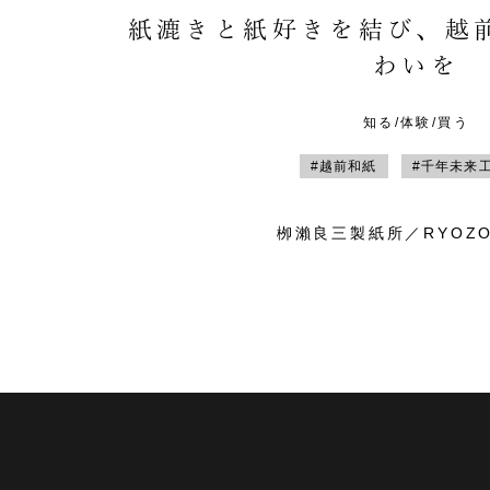
紙漉きと紙好きを結び、越
わいを
知る/体験/買う
#越前和紙
#千年未来
栁瀨良三製紙所／RYOZO