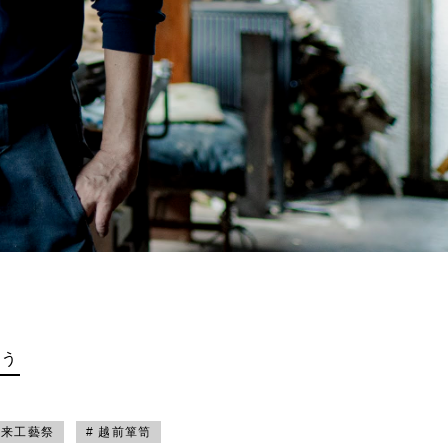
買う
未来工藝祭
# 越前箪笥