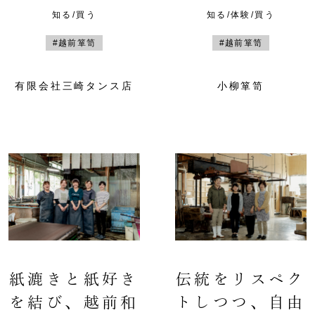
知る/買う
知る/体験/買う
#越前箪笥
#越前箪笥
有限会社三崎タンス店
小柳箪笥
紙漉きと紙好き
伝統をリスペク
を結び、越前和
トしつつ、自由