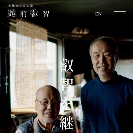
越前叡智
EN