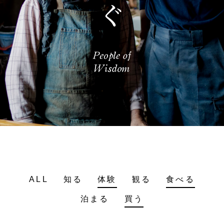
ALL
知る
体験
観る
食べる
泊まる
買う