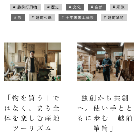
# 越前打刃物
# 歴史
# 文化
# 自然
# 宗教
# 祭
# 越前和紙
# 千年未来工藝祭
# 越前箪笥
「物を買う」で
独創から共創
はなく、まち全
へ。使い手とと
体を楽しむ産地
もに歩む「越前
ツーリズム
箪笥」