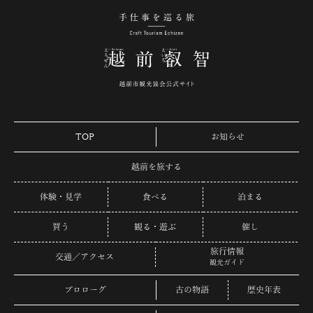
手仕事を巡る旅 越
TOP
お知らせ
越前を旅する
体験・見学
食べる
泊まる
買う
観る・遊ぶ
催し
旅行情報
交通／アクセス
観光ガイド
プロローグ
古の物語
歴史年表