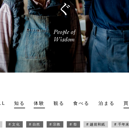
LL
知る
体験
観る
食べる
泊まる
# 文化
# 自然
# 宗教
# 祭
# 越前和紙
# 千年