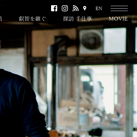
facebook
instagram
RSS
ア
EN
ク
語
叡智を継ぐ
探訪 手仕事
MOVIE
セ
ス