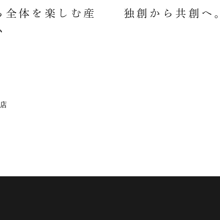
ち全体を楽しむ産
独創から共創へ
ム
店