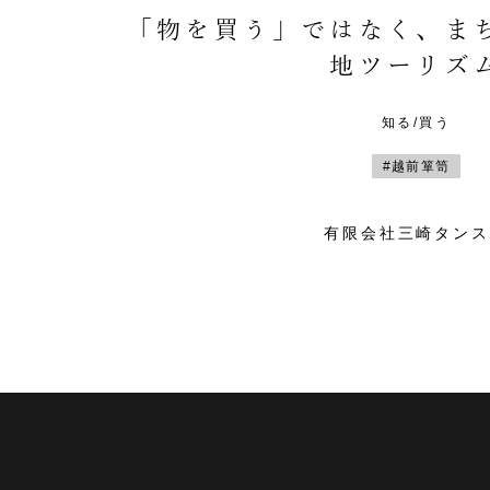
「物を買う」ではなく、ま
地ツーリズ
知る/買う
#越前箪笥
有限会社三崎タンス