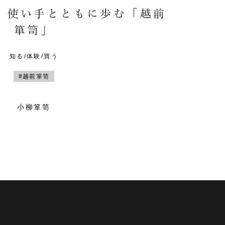
。使い手とともに歩む「越前
箪笥」
知る/体験/買う
#越前箪笥
小柳箪笥