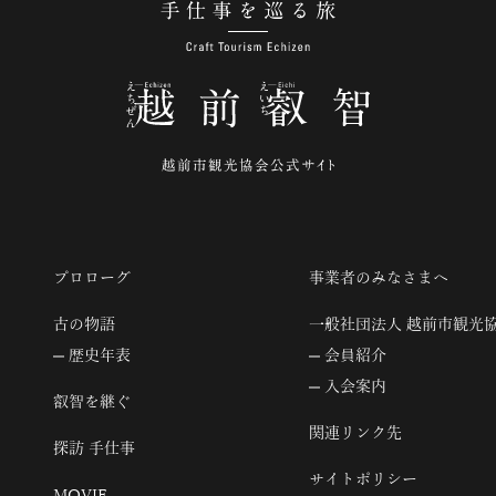
手仕事を巡る旅
プロローグ
事業者のみなさまへ
古の物語
一般社団法人 越前市観光
歴史年表
会員紹介
入会案内
叡智を継ぐ
関連リンク先
探訪 手仕事
サイトポリシー
MOVIE