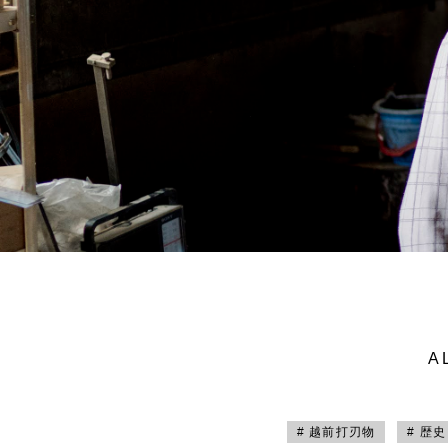
A
# 越前打刃物
# 歴史