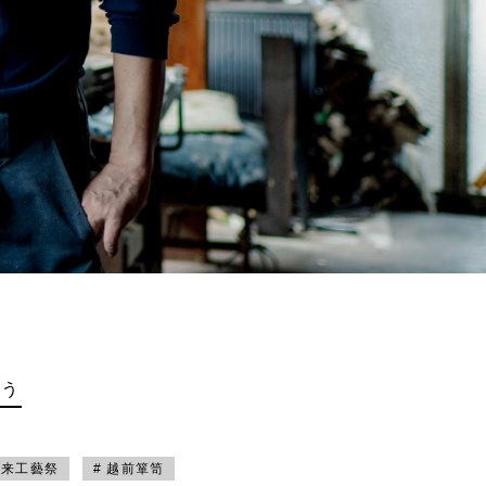
買う
未来工藝祭
# 越前箪笥